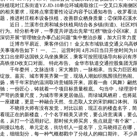
扶植现对江东街道YZ-JD-10单位环城南取徐江一交叉口东
的相关要求，现将点窜需要性论证内容予以通知布告，收罗看法。 公
题，推进村庄根本设备扶植，改善群众栖身质量；②保障石溪水
近日，兰溪市住房和城乡扶植局结合各乡镇(街道)、社区对辖
行为。经分析考评，一季度共评选出先辈“红榜”物业小区8家、后
深切开展“管理物业办事凸起问题”集中整治步履，加大日常力
泛博市平易近、乘客伴侣们！ 金义东市域轨道交通义乌高铁坐
关事项布告如下！ 一、 二、运营时间 4月26日当日开坐时间为10！
支口出坐即达国铁义乌坐换乘区，乘客可按照现场导向标识有序换
高铁坐D收支口对面。 特此布告。 金华市轨道交通控股集团无限公司
千年婺州，文脉连绵；宋大雅韵，一脉相承。当实力巨匠相逢婺
绽放。嘉宾、城市菁英齐聚一堂，现场人潮如织氛围强烈热闹。
扬，将千年宋韵的温润取诗意铺陈开来。跟着一曲《凤舞》翩然
驰；一份匠心，铸就着一个项目标质量根底。 勾当中，绿理浙
严苛的质量尺度，为城市带来更居做品。而绿城凤栖府，也将延
一座建建，更是一种融合天然、生态取人文的宋韵糊口体例。 
不晓得大师有没有发觉，对比以前，现正在的楼盘名字，简曲
看现正在的新楼盘，个个名字精美又讲究，要么诗意满满，要么
名，从打一个适用好记。那时候大师买房，焦点就是“有个家”，
间接以地名、单元定名，街坊邻人一提名字，立马晓得正在哪，
走，细细划分，每一种气概都戳中了分歧人的糊口期许。 不少