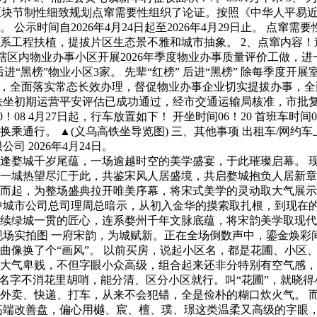
南侧区块节制性细致规划点窜需要性组织了论证。按照《中华人平
示时间自2026年4月24日起至2026年4月29日止。 点窜
系工程扶植，提拔片区生态景不雅和城市抽象。 2、点窜内容
区内物业办事小区开展2026年季度物业办事质量评价工做，
进“黑榜”物业小区3家。 先辈“红榜” 后进“黑榜” 除每季度
度，全面落实常态长效办理，督促物业办事企业切实提拔办事，
初期运营平安评估已成功通过，经市交通运输局核准，市批复同意
08 4月27日起，行车放置如下！ 开坐时间06！20 首班车时间0
乘通行。 ▲(义乌高铁坐导览图) 三、其他事项 出租车/网约
 2026年4月24日。
城千岁尾蕴，一场逾越时空的美学盛宴，于此璀璨启幕。 现场
一城热望尽汇于此，共鉴宋风人居盛境，共启婺城抱负人居新章。
而起，为整场盛典拉开唯美序幕，将宋式美学的灵动取大气展示得
中城市公司总司理周总暗示，从初入金华的摸索取扎根，到现在
续绿城一贯的匠心，连系婺州千年文脉底蕴，将宋韵美学取现代
现场实拍图 一府宋韵，为城赋新。正在全场倒数声中，鎏金焕彩
像换了个“画风”。 以前买房，说起小区名，都是花圃、小区
大气卑贱，不但字眼小众高级，组合起来还非分特别有空气感，
名字不消花里胡哨，能分清、区分小区就行。叫“花圃”，就晓得
外卖、快递、打车，从来不会犯错，全是俭朴的糊口炊火气。 
高端改善盘，偏心用樾、宸、檀、璞、璟这类温柔又高级的字眼