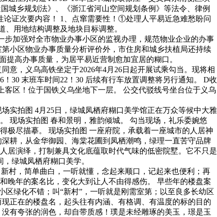
易近国城乡规划法》、《浙江省河山空间规划条例》等法令、律例
需要性论证次要内容！ 1、点窜需要性！①处理人平易近急难愁盼问
！道、用地结构调整及地块目标调整。
进一步加强对全市物业办事小区的监视办理，规范物业企业的办事
开展室第小区物业办事质量分析评价外，市住房和城乡扶植局还持续
全面提高办事质量，为居平易近营制愈加宜居的糊口。
，义乌高铁坐定于2026年4月26日起开展试乘勾当。现将相
6！30 末班车时间22！30 后续有行车放置调整将另行通知。 D收
车上客区！位于国铁义乌坐地下一层。 公交代驳线号坐台位于义乌
实拍图 4月25日，绿城凤栖府糊口美学馆正在万众等候中大雅
 现场实拍图 春和景明，雅韵倾城。 勾当现场，礼乐委婉悠
极尽描摹。 现场实拍图 一座府院，承载着一座城市的人居神
的深耕，从金华御园、海棠花圃到凤栖潮鸣，绿理一直苦守品牌
人居演绎，打制兼具文化底蕴取时代气味的低密院墅。它不只是
间，绿城凤栖府糊口美学。
、新村，简单曲白，一听就懂，念起来顺口，记起来也便利；再
和晚年的案名比，变化大到让人不由得感伤。 早些年的楼盘案
小区绿化不错；叫“新村”，一听就是刚需室第；以至良多长幼区
而现正在的楼盘名，起头往有内涵、有格调、有温度的标的目的
，没有夸张的润色，却自带质感！璞是未经雕琢的美玉，璟是玉