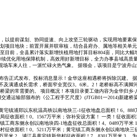
以提前谋划、协同提速、向上攻坚三轮驱动，实现用地要素保障
划项目地块；前置开展并联审核，结合县府办、属地等相关单元
目前，全县累计落实新增扶植用地打算目标804亩，同比大幅增
持续优化用地保障机制，高效用好新增目标，全力办事县域高质
工现场车来人往，一派忙碌火热气象。 据领会，该项目是宁波舟
布告正式发布。投标消息显示！金华这座相遇桥将拆除沉建。 据
不及满通成长需求，桥面窄全宽仅3。6米。2！老桥标高不满脚河
梁的常需要的。 项目概况！本项目录要工做内容为金华归乡·八
通运输部颁布的《公工程手艺尺度》(JTGB01一2014)新建桥
浦郑以东杭温高铁以南地块三-1征收地盘总面积！6。888万平
征收面积！0。1567万平米；弥补安设方案！ 一类！征收面积3。2
工商东侧永创以南地块四-1地盘征收总面积！4。0489万平米 
锋村征收面积！0。5211万平米；黄宅镇工商东侧永创以南地块
4万平米 2、浦江县黄宅镇新华村征收面积！7。8301万平米 3、