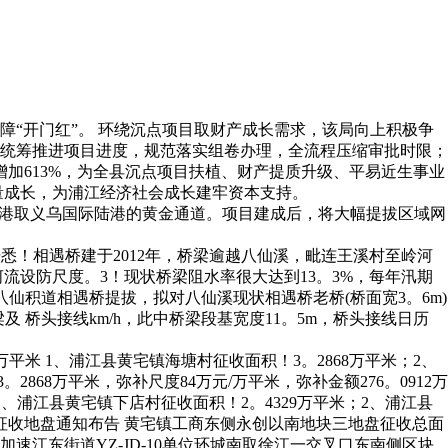
“开门红”。 环绕沉点项目取财产成长需求，该局向上积极争
统筹推进项目进度，规范落实组卷办理，全流程压缩审批时限；
加613%，为全县沉点项目扶植、财产提质升级、平易近生事业
量成长，为浦江经济社会成长建牢资本支持。
山港取义乌国际陆港的黄金通道。项目建成后，将大幅提拔区域网
悉！相遇桥建于2012年，桥梁逾越八仙溪，毗连王溪村至岭河
流设防尺度。3！现状桥梁阻水率很大达到13。3%，每年汛期
仙积道相遇桥提拔，拟对八仙溪现状相遇桥老桥(桥面宽3。6m)
梁及 桥头接线km/h，此中桥梁段基宽度11。5m，桥头接线日历
米 1、浦江县黄宅镇海塘村征收面积！3。2868万平米；2、
868万平米，弥补尺度84万元/万平米，弥补金额276。0912万
1、浦江县黄宅镇下店村征收面积！2。4329万平米；2、浦江县
三征收地盘通知布告 黄宅镇工商东侧永创以南地块三地盘征收总面
 为加速江东街道YZ-JD-10单位环城南取徐江一交叉口东南侧区块