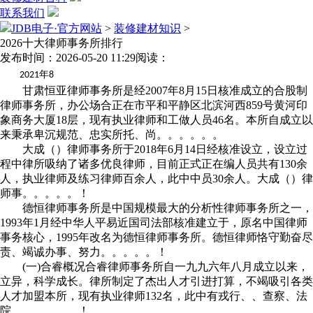
联系我们
JDB电子·官方网站
>
装修建材知识
>
2026十大律师事务所排行
发布时间：2026-05-20 11:29
阅读：
年
2021
8
甘肃恒亚律师事务所是经2007年8月15日核准成立的合股制
律师事务所，办公场合正在市平和平静区北滨河西859号黄河印
象商务大厦18层，现有执业律师和工做人员46名。本所自成立以
来秉承卑沉规范、忠实所托、尚。。。。。。
大成（）律师事务所于2018年6月14日经核准设立，设立过
程中律所吸纳了诸多优良律师，目前正式正在编人员共有130余
人，执业律师及练习律师百余人，此中中员30余人。大成（）律
师事。。。。。！
德恒律师事务所是中国规模最大的分析性律师事务所之一，
1993年1月经中华人平易近国司法部核准建立于，原名中国律师
事务核心，1995年改名为德恒律师事务所。德恒律师恪守勤奋尽
责、竭诚办事、努力。。。。。！
(一)合睿概况合睿律师事务所自一九九六年八月成立以来，
立异，科学成长。律所制定了杰出人才引进打算，不竭吸引各类
人才加盟本所，现有执业律师132名，此中有戎行、、查察、法
院、。。。。。！