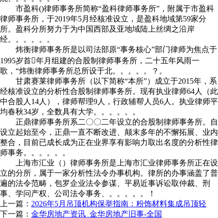
市盈科()律师事务所简称“盈科律师事务所”，附属于市盈科
律师事务所，于2019年5月经核准设立，是盈科地域第59家分
所。盈科分所努力于为中国西部及亚地域陆上丝绸之沿岸
经。。。。。。
炜衡律师事务所是以司法部原“事务核心”部门律师为焦点于
1995岁首年月组建的合股制律师事务所，二十五年风雨一
歌，“炜衡律师事务所总所设于北。。。。。？。
甘肃赛莱律师事务所（以下简称“本所”）成立于2015年，系
经核准设立的分析性合股制律师事务所。现有执业律师64人（此
中合股人14人），律师帮理9人，行政辅帮人员6人。执业律师平
均春秋34岁，全数具有大学。。。。。。
正鼎律师事务所系二〇〇二年设立的合股制律师事务所。自
设立起始至今，正鼎一直不断改进、颠末多年的不懈拓展、业内
整合，目前已成长成为正在业界享有影响力取出名度的分析性律
师事务。。。。。。
上海市汇业（）律师事务所是上海市汇业律师事务所正在设
立的分所，属于一家分析性法令办事机构。律所的办事涵盖了普
遍的法令范畴，包罗企业法令参谋、平易近事诉讼取仲裁、刑
事、学问产权、公司法令事务、。。。。。！
上一篇：
2026年5月吊顶机构保举指南：粉饰材料集成吊顶轻
下一篇：
金华房地产资讯_金华房地产旧事-全国