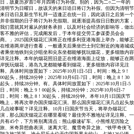
日，故夏历岁首年月四将订为补假。别的，因为二○二一年的
清明节为日曜日，故该天的来日诰日将订为补假。但因为清明节
来日诰日及新生节礼拜一适逢正在统一日，因此该日之后第一个
并非假期的日子将订为补充假期。就逐渐提高假日日数的方案，
我们需就其对雇从的财务承担，以及对社会经济的影响等，做出
客不雅的评估，完成阐发后，于本年提交劳工参谋委员会会
商。」2025国庆烟花汇演将正在维多利亚港海面上举办，能够正
在维港两岸进行查看，一般通关后乘坐巴士到它附近的海港城或
者乘坐地铁到尖沙咀坐和尖东坐都能够抚玩烟花，更多细致内容
详见注释。本年的烟花照旧是正在维港海面上绽放，能够正在两
岸抚玩烟花，港岛九龙都能够看到烟花，更多细致内容详见注
释。具体时间放置如下：2025年10月1日-5日，时间：晚上 9！
00起头，持续28分钟；2025年10月6日-7日，时间：晚上 8！30
起头，持续28分钟。有。具体时间放置如下：2025年10月1日-5
日，时间：晚上 9！00起头，持续28分钟；2025年10月6日-7
日，时间：晚上 8！30起头，持续28分钟。本年10月1日国庆节
晚上，将再次举办国庆烟花汇演。那么国庆烟花汇演几点起头放
几点竣事呢？详见注释。10月1日国庆节当天，将举办烟花汇
演，那么国庆烟花正在哪里看呢？最佳旁不雅地址详见注释。一
共有45个，下方将别离清点：熊山极速矿车、小熊维尼历险之
旅、米奇异想曲表演、迷离大宅、魔雪奇异之旅、“铁甲奇侠飞
翔之旅”等等。迪士尼乐土位于中国新界大屿山，占地126公顷，