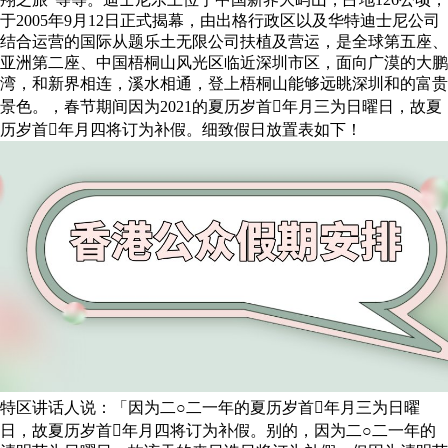
于2005年9月12日正式揭幕，由出格行政区以及华特迪士尼公司
结合运营的国际从题乐土无限公司扶植及营运，是全球第五座、
亚洲第二座、中国梧桐山风光区临近深圳市区，面向广漠的大鹏
湾，和新界相连，溪水相通，登上梧桐山能够远眺深圳和的富贵
景色。，春节期间因为2021的夏历岁首年月三为日曜日，故夏
历岁首年月四将订为补假。细致假日放置表如下！
特区讲话人说：「因为二○二一年的夏历岁首年月三为日曜
日，故夏历岁首年月四将订为补假。别的，因为二○二一年的