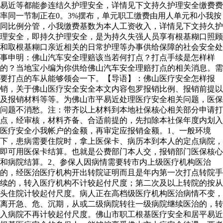
易近等都能参连结久护理安全，详情见下文持久护理安全缴费费
率同一节制正在0。3%摆布，单元职工缴费由用人单元和小我按
同比例分管，小我缴费基数为本人工资收入，详情见下文持久护
理安全，即持久护理安全，是为持久失强人员享有根基糊口照顾
和取根基糊口亲近相关的日常护理等办事供给保障的社会安全处
事申明：佛山汽车安全理赔该当若何打点？打点手续是怎样样
的？当地宝小编为你供给佛山汽车安全理赔打点的相关消息。需
要打点的车从能够领会一下。【导语】：佛山医疗安全怎样报
销，关于佛山医疗安全安全本文内容包罗报销比例、报销前提以
及报销材料等等。为佛山市平易近处理医疗安全相关问题，医保
问题不消愁。注：带齐以上材料到本地社保核心相关部分申请打
点，经审核，材料齐备、合适前提的，先扣除本社保年度内划入
医疗安全小我帐户的金额，再审定应报销金额。1、一般环境
下，患病需要住院时，拿上医保卡、病历本到本人的定点病院，
即可用医保卡结算。也就是公费部门本人交，报销部门医保核心
和病院结算。2、参保人因病情需要转市内上级医疗机构医治
的，经医治医疗机构开出转院证明而且是年内第一次打点转院手
续的，转入医疗机构不计较起付尺度；第二次及以上转院的按从
头住院计较起付尺度。病人正在高档级医疗机构医治病情不变，
离开急、危、沉期，从或二级病院转往一级病院继续医治的，转
入病院不再计较起付尺度。佛山市职工根基医疗安全和居平易近