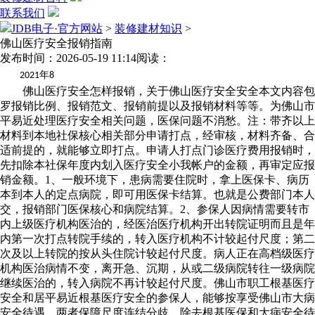
联系我们
JDB电子·官方网站
>
装修建材知识
>
佛山医疗安全报销指南
发布时间：2026-05-19 11:14
阅读：
年
2021
8
佛山医疗安全怎样报销，关于佛山医疗安全安全本文内容包
罗报销比例、报销范文、报销前提以及报销材料等等。为佛山市
平易近处理医疗安全相关问题，医保问题不消愁。注：带齐以上
材料到本地社保核心相关部分申请打点，经审核，材料齐备、合
适前提的，就能够立即打点。申请人打点门诊医疗费用报销时，
先扣除本社保年度内划入医疗安全小我帐户的金额，再审定应报
销金额。1、一般环境下，患病需要住院时，拿上医保卡、病历
本到本人的定点病院，即可用医保卡结算。也就是公费部门本人
交，报销部门医保核心和病院结算。2、参保人因病情需要转市
内上级医疗机构医治的，经医治医疗机构开出转院证明而且是年
内第一次打点转院手续的，转入医疗机构不计较起付尺度；第二
次及以上转院的按从头住院计较起付尺度。病人正在高档级医疗
机构医治病情不变，离开急、沉期，从或二级病院转往一级病院
继续医治的，转入病院不再计较起付尺度。佛山市职工根基医疗
安全和居平易近根基医疗安全的参保人，能够按享受佛山市大病
安全待遇，两者保障尺度连结分歧。除去根基医保和大病安全待