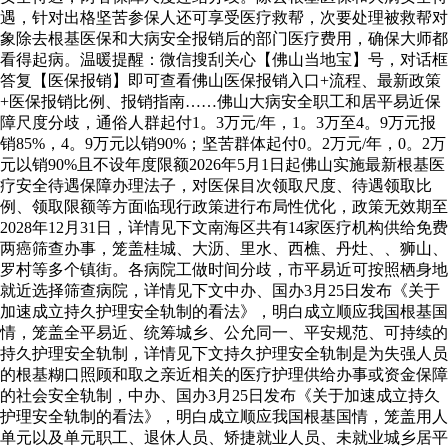
遇，针对出格坚苦参保人还可享受医疗救帮，次要处理被救帮对
象除去根基医保和大病安全报销后的部门医疗费用，确保大师都
看得起病。温暖提醒：微信搜刮关心【佛山当地宝】号，对话框
答复【医保报销】即可查看佛山医保报销入口+流程、最新政策
+医保报销比例、报销指南……佛山大病安全职工和居平易近保
障尺度分歧，通俗人群起付1。3万元/年，1。3万至4。9万元报
销85%，4。9万元以销90%；坚苦群体起付0。2万元/年，0。2万
元以销90%且不设年度限额2026年5月1日起佛山实施最新根基医
疗安全待遇保障办理法子，对医保目次领取尺度、待遇领取比
例、领取限额等方面临现行政策进行布局性优化，政策无效期至
2028年12月31日，详情见下文南海区共有14家医疗机构供给免费
两癌筛查办事，笼盖桂城、大沥、里水、西樵、丹灶、、狮山、
罗村等多个镇街。各病院工做时间分歧，市平易近可按照栖身地
就近选择筛查病院，详情见下文中办、国办3月25日发布《关于
加速成立持久护理安全轨制的看法》，明白成立顺应我国根基国
情，笼盖全平易近、统筹城乡、公允同一、平安规范、可持续的
持久护理安全轨制，详情见下文持久护理安全轨制是为失强人员
的根基糊口照顾和取之亲近相关的医疗护理供给办事或资金保障
的社会安全轨制，中办、国办3月25日发布《关于加速成立持久
护理安全轨制的看法》，明白成立顺应我国根基国情，笼盖用人
单元以及单元职工、退休人员、矫捷就业人员、未就业城乡居平