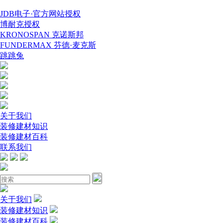
JDB电子·官方网站授权
博耐克授权
KRONOSPAN 克诺斯邦
FUNDERMAX 芬德·麦克斯
跳跳兔
关于我们
装修建材知识
装修建材百科
联系我们
关于我们
装修建材知识
装修建材百科