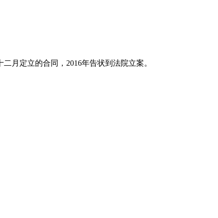
二月定立的合同，2016年告状到法院立案。