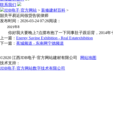
联系我们
JDB电子·官方网站
>
装修建材百科
>
韶关平易近间假贷告状律师
发布时间：2026-03-24 07:26
阅读：
年
2021
8
你好我大要晚上7点摆布抱了一下同事肚子跟后背，2014年十
上一篇：
Energy Saving Exhibition - Real Estatexhibition
下一篇：
蕉城频道 - 东南网宁德频道
©2020 江西JDB电子·官方网站建材有限公司
网站地图
技术支持：
JDB电子·官方网站数字技术有限公司