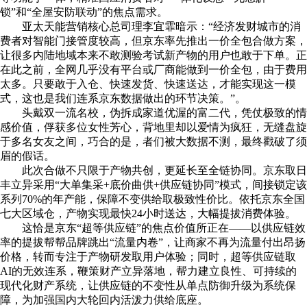
锁”和“全屋安防联动”的焦点需求。
亚太天能营销核心总司理李宜霏暗示：“经济发财城市的消
费者对智能门接管度较高，但京东率先推出一价全包合做方案，
让很多内陆地域本来不敢测验考试新产物的用户也敢于下单。正
在此之前，全网几乎没有平台或厂商能做到一价全包，由于费用
太多。只要敢于入仓、快速发货、快速送达，才能实现这一模
式，这也是我们连系京东数据做出的环节决策。”。
头戴双一流名校，伪拆成家道优渥的富二代，凭仗极致的情
感价值，俘获多位女性芳心，背地里却以爱情为疯狂，无缝盘旋
于多名女友之间，巧合的是，者们被大数据不测，最终戳破了须
眉的假话。
此次合做不只限于产物共创，更延长至全链协同。京东取日
丰立异采用“大单集采+底价曲供+供应链协同”模式，间接锁定该
系列70%的年产能，保障不变供给取极致性价比。依托京东全国
七大区域仓，产物实现最快24小时送达，大幅提拔消费体验。
这恰是京东“超等供应链”的焦点价值所正在——以供应链效
率的提拔帮帮品牌跳出“流量内卷”，让商家不再为流量付出昂扬
价格，转而专注于产物研发取用户体验；同时，超等供应链取
AI的无效连系，鞭策财产立异落地，帮力建立良性、可持续的
现代化财产系统，让供应链的不变性从单点防御升级为系统保
障，为加强国内大轮回内活泼力供给底座。