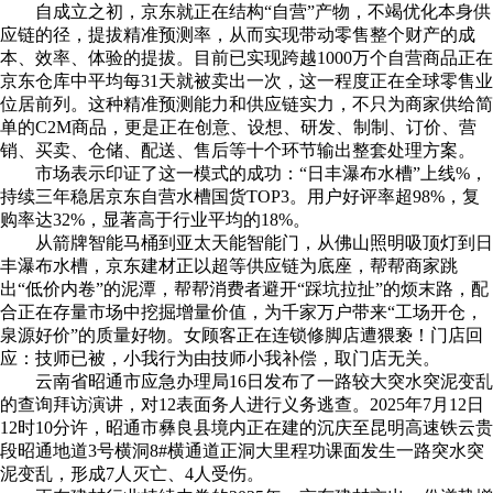
自成立之初，京东就正在结构“自营”产物，不竭优化本身供
应链的径，提拔精准预测率，从而实现带动零售整个财产的成
本、效率、体验的提拔。目前已实现跨越1000万个自营商品正在
京东仓库中平均每31天就被卖出一次，这一程度正在全球零售业
位居前列。这种精准预测能力和供应链实力，不只为商家供给简
单的C2M商品，更是正在创意、设想、研发、制制、订价、营
销、买卖、仓储、配送、售后等十个环节输出整套处理方案。
市场表示印证了这一模式的成功：“日丰瀑布水槽”上线%，
持续三年稳居京东自营水槽国货TOP3。用户好评率超98%，复
购率达32%，显著高于行业平均的18%。
从箭牌智能马桶到亚太天能智能门，从佛山照明吸顶灯到日
丰瀑布水槽，京东建材正以超等供应链为底座，帮帮商家跳
出“低价内卷”的泥潭，帮帮消费者避开“踩坑拉扯”的烦末路，配
合正在存量市场中挖掘增量价值，为千家万户带来“工场开仓，
泉源好价”的质量好物。女顾客正在连锁修脚店遭猥亵！门店回
应：技师已被，小我行为由技师小我补偿，取门店无关。
云南省昭通市应急办理局16日发布了一路较大突水突泥变乱
的查询拜访演讲，对12表面务人进行义务逃查。2025年7月12日
12时10分许，昭通市彝良县境内正在建的沉庆至昆明高速铁云贵
段昭通地道3号横洞8#横通道正洞大里程功课面发生一路突水突
泥变乱，形成7人灭亡、4人受伤。