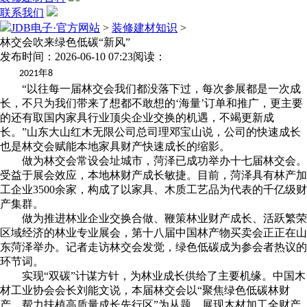
联系我们
JDB电子·官方网站
>
装修建材知识
>
林交会吹来绿色低碳“新风”
发布时间：2026-06-10 07:23
阅读：
年
2021
8
“以往每一届林交会我们都没落下过，每次参展都是一次成
长，不只为我们带来了想都不敢想的‘海量’订单和推广，更主要
的还有取国内家具行业顶尖企业交换的机遇，不竭更新成
长。”山东大山红木无限公司总司理邓宝山说，公司的快速成长
也是林交会赋能本地家具财产快速成长的缩影。
做为林交会常设会址城市，菏泽已成功举办十七届林交会。
受益于展会效应，本地林财产成长敏捷。目前，菏泽具有林产加
工企业3500余家，构成了以家具、木质工艺品为代表的千亿级财
产集群。
做为推进林业企业交换合做、鞭策林业财产成长、活跃繁荣
区域经济的林业专业展会，第十八届中国林产物买卖会正正在山
东菏泽举办。记者走访林交会发觉，绿色低碳成为参会者热议的
环节词。
实现“双碳”计谋方针，为林业成长供给了主要机缘。中国木
材工业协会会长刘能文说，本届林交会以“聚焦绿色低碳林财
产、帮力扶植高质量成长先行区”为从题，展现木材加工全财产