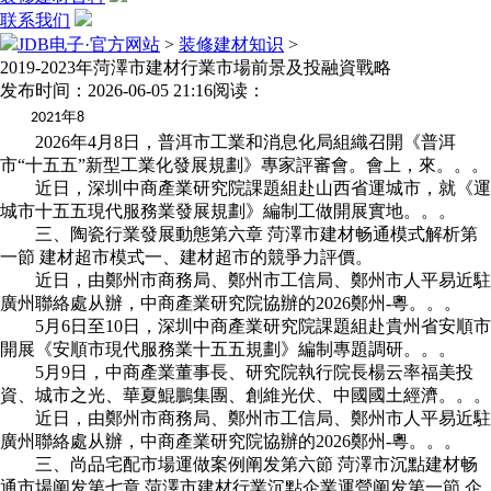
联系我们
JDB电子·官方网站
>
装修建材知识
>
2019-2023年菏澤市建材行業市場前景及投融資戰略
发布时间：2026-06-05 21:16
阅读：
年
2021
8
2026年4月8日，普洱市工業和消息化局組織召開《普洱
市“十五五”新型工業化發展規劃》專家評審會。會上，來。。。
近日，深圳中商產業研究院課題組赴山西省運城市，就《運
城市十五五現代服務業發展規劃》編制工做開展實地。。。
三、陶瓷行業發展動態第六章 菏澤市建材畅通模式解析第
一節 建材超市模式一、建材超市的競爭力評價。
近日，由鄭州市商務局、鄭州市工信局、鄭州市人平易近駐
廣州聯絡處从辦，中商產業研究院協辦的2026鄭州-粵。。。
5月6日至10日，深圳中商產業研究院課題組赴貴州省安順市
開展《安順市現代服務業十五五規劃》編制專題調研。。。
5月9日，中商產業董事長、研究院執行院長楊云率福美投
資、城市之光、華夏鯤鵬集團、創維光伏、中國國土經濟。。。
近日，由鄭州市商務局、鄭州市工信局、鄭州市人平易近駐
廣州聯絡處从辦，中商產業研究院協辦的2026鄭州-粵。。。
三、尚品宅配市場運做案例阐发第六節 菏澤市沉點建材畅
通市場阐发第七章 菏澤市建材行業沉點企業運營阐发第一節 企