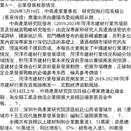
業A一、企業發展根基情況。
2026年5月19日，中商產業董事長、研究院執行院長楊云
（客座传授）應邀出席由慶陽市委組織部从辦、。。。
中商產業研究院發布《2019-2023年菏澤市建材行業市場前
景及投融資戰略研究報告》由資深專家和研究人員通過缜密的市
場調研，國家統計局、部門機構發布的最新權威數據，并對多位
業內資深專家進行深切訪談的基礎上，通過相關市場研究的东
西、理論和模子撰寫而成。本報告次要阐发了中國建材行業運行
情況、菏澤市建材行業發展環境、菏澤市建材行業情況和細分領
域情況，對菏澤市建材行業未來投資前景做出審慎阐发與預測，
是建材企業领会行業當前最新發展動態，把握市場機會，正確制
定企業發展戰略的必備參考东西，極具參考價值！
二、菏澤市建材行業發展前景阐发第二節 2019-2023年菏澤
市建材行業投資風險阐发一、宏觀經濟波動風險。
4月14日上午，中商產業研究院項目核心專家應邀赴織金
縣，為全縣工業及物流企業開展大規模設備更新資金申
報。。？。
近日，深圳中商產業研究院課題組赴山西省運城市，就《運
城市十五五現代服務業發展規劃》編制工做開展實地。。？。
全國共有規模以上建材制制企業數量達3。51萬家；資產總
額達4。91萬億元，同比增長5。37%；銷售收入達5。89萬億