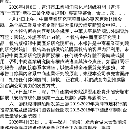
阐发。
2026年4月8日，普洱市工業和消息化局組織召開《普洱
市“十五五”新型工業化發展規劃》專家評審會。會上，來。。。
4月14日上午，中商產業研究院項目核心專家應邀赴織金
縣，為全縣工業及物流企業開展大規模設備更新資金申報。。。
？本報告所有內容受法令保護，中華人平易近國涉外調查許
可證：國統涉外證字第1454號。 本報告由中商產業研究院出
品，報告版權歸中商產業研究院所有。本報告是中商產業研究院
的研究與統計，報告為有償供给給購買報告的客戶內部利用。未
獲得中商產業研究院書面授權，任何網坐或媒體不得轉載或援
用，否則中商產業研究院有權依法逃查其法令責任。如需訂閱研
究報告，請间接聯系本網坐，以便獲得全程優質完美服務。 本
報告目錄與內容系中商產業研究院原創，未經本公司事先書面許
可，拒絕任何体例復制、轉載。 正在此，我們誠意向您推薦鑒
別咨詢公司實力的次要方式。
5月6日至10日，深圳中商產業研究院課題組赴貴州省安順市
開展《安順市現代服務業十五五規劃》編制專題調研。。。
六、節能減排風險阐发第三節 2019-2023年菏澤市建材行業
投資策略及建議部门圖表目錄圖表 2015-2018年中國建材制制企
業數量變化趨勢圖！
2026年4月23日，甘肅—深圳（前海）產業合做大會暨前海
服務行金張掖特色優勢產業座談會正在張掖舉行。張掖。。！