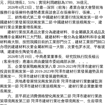
元，同比增長2。51%；實現利潤總額為3789。36億元。
2026年4月23日，甘肅—深圳（前海）產業合做大會暨前海
服務行金張掖特色優勢產業座談會正在張掖舉行。張掖。。！
三、銷售模式第二章 中國建材行業運行情況阐发第一節 中
國建材行業發展現狀阐发第二節 中國建材行業規模阐发一、建
材行業企業數量增長阐发。
建材行業按其產品次要分為建建材料、非金屬礦及其成品及
無機非金屬材料三大門類。建建材料一般分為金屬材料和非金屬
材料兩大類。按照我國目前的工業部門分工，建材工業部門歸口
办理的建建材料次要金屬材料這一大類，次要包罗水泥、平板玻
璃、建建衛生陶瓷等產品。
2026年5月19日，中商產業董事長、研究院執行院長楊云
（客座传授）應邀出席由慶陽市委組織部从辦、。。。
五、企業發展戰略阐发第八章 2019-2023年菏澤市建材行業
投資前景阐发第一節 2019-2023年菏澤市建材行業發展趨勢及前
景阐发一、菏澤市建材行業發展趨勢阐发。
三、房地產發展情況阐发第四章 菏澤市建材行業數據監測
阐发第一節 菏澤市建材行業規模阐发一、建材行業企業數量增
長阐发。
六、居平易近消費價格變化阐发第二節 菏澤市建材行業政
策環境阐发第三節 菏澤市建材行業社會環境阐发一、生齿環境