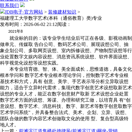
联系我们
JDB电子·官方网站
>
装修建材知识
>
福建理工大学数字艺术(本科（通俗教育）类)专业
发布时间：2026-06-02 21:12
阅读：
年
2021
8
就业标的目的：该专业学生结业后可正在各级、影视动画制
做单元、传媒取 告白公司、数码艺术公司、展现设想公司、抽
象企划公司、多取网页设想、室内拆修设想、产物制型设想等行
业处置数字文娱内容设想、消息资讯系统设想、软件界面设想、
科学视觉化设想等设想实践。
本专业培育德、智、体、美全面成长，思惟道德，具备文化
根本学问和 数字艺术专业根本理论学问，控制数字艺术专业根
基技术和方式，具有 创意、美学、手艺表示等分析立异取设想
能力，适合于立异时代需求，集现代数字创意艺术设想取新艺术
设想的专业人才，能正在数字创意财产取新 艺术设想企业处置
数字艺术方面的设想、筹谋、办理和研究工做，以培育具 有“创
意设想、数字艺术、消息科技、数字、新艺术等数字创意取数字
艺术学问系统”，并具备整合法式、美术、企划、立异、设想、
团队合做的数字内容艺术创做取文化的使用 型、复合型高级特
地人才。
上一篇：
前滩滨江道售楼处德律风(前滩滨江道)网坐-营销