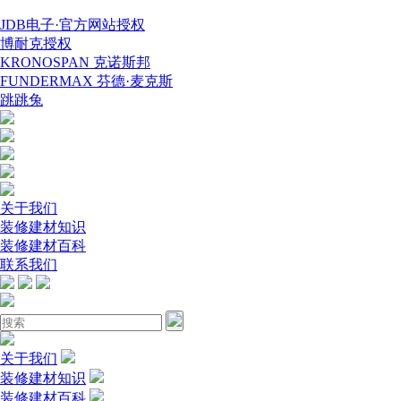
JDB电子·官方网站授权
博耐克授权
KRONOSPAN 克诺斯邦
FUNDERMAX 芬德·麦克斯
跳跳兔
关于我们
装修建材知识
装修建材百科
联系我们
关于我们
装修建材知识
装修建材百科