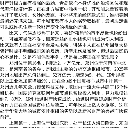
财产升级方面有很强的后劲。青岛依托本身优胜的沿海区位和现
代海洋经济计谋，正在北方城市中独树一帜，其预测总量较着地
拉开了取郑州、长沙的差距。不外将来的经济款式里，谁能笑到
最初还充满未知。每个城市都有本人的劣势取挑和，最初决定谁
可以或许抓住新一轮财产变化的机缘的是谁。
比来，气候逐步热了起来，喜好“夜钓”的市平易近也纷纷出
动。可如若操做不妥，细若逛丝的垂钓线也可能成为伤人利器。
比来就有人正在社交平台发帖求帮，讲述本人正在杭州回复大桥
骑行时被不明细线割颈的履历。所幸未伤及喉管，但过后回忆仍
心不足悸。这是不测偶发事务，仍是桥上存正在平安现患？
郑州位于第16名，P接近2。4万亿元。郑州位于河南省中北
部，是河南省的省会，是我国主要的分析交通枢纽城市。2025年
郑州地域出产总值达到1。52万亿元，增速为5。4%。郑州规模
以上工业添加值增加9%，正在全国9个国度核心城市中排第一。
郑州近几年来鼎力鞭策科技立异，取国内一流大学共建了16个科
研机构，国度超算互联网焦点节点也曾经投入利用，算力规模达
到7。8万P。郑州旅逛财产快速成长，旅逛财产微短剧财产分析
合作力正在全国城市中位居第二，每年欢迎上亿人次旅客。这座
处于华夏大地的城市依托枢纽的劣势以及新兴财产的兴起而快速
前行。
上海第一，上海位于我国东部，处于长江入海口附近，东面