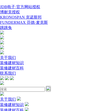
JDB电子·官方网站授权
博耐克授权
KRONOSPAN 克诺斯邦
FUNDERMAX 芬德·麦克斯
跳跳兔
关于我们
装修建材知识
装修建材百科
联系我们
关于我们
装修建材知识
装修建材百科