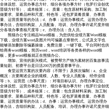
全体设想、运营办事总方针、细分各项办事方针（包罗行业创优
晋级方针等）、成本核算；c、质量：包含原材料采购、加工制
做要求、菜肴品种和尺度、特色等，还包罗菜肴质量、办事质
量、运营质量等的办法；d、办事：运营办事模式、运营办理办
事办法，含组织构架、人员配备、培训、办理办事许诺尺度并细
分各项办事查核尺度等；e、办理办法：含人员。
熊猫办公专注精品Word模板，为您供给业绩方案Word模板
下载，业绩方案word及图片均可编纂点窜替代，公式及文字也
能够添加删除等编纂操做，免费注册，一键下载。平台同时也供
给商务word模板，简历word，word培训等各类各样的word模
板，更多word模板就正在熊猫办公。
增加、宣传的新兴模式、被赞帮方产物为素材的百集故事流
量短剧、初赛平台是日活200万的掼蛋赛事平台。
食堂运营方案的次要内容（不限于）及挨次编制：a、企业
概况：次要阐述企业的规模、人数、专业人员配备、经停业绩
等；b、运营思（办事尺度）：对项目标认识、办理办事定位、
全体设想、运营办事总方针、细分各项办事方针（包罗行业创优
晋级方针等）、成本核算；c、质量：包含原材料采购、加工制
做要求、菜肴品种和尺度、特色等，还包罗菜肴质量、办事质
量、运营质量等的办法；d、办事：运营办事模式、运营办理办
事办法，含组织构架、人员配备、培训、办理办事许诺尺度并细