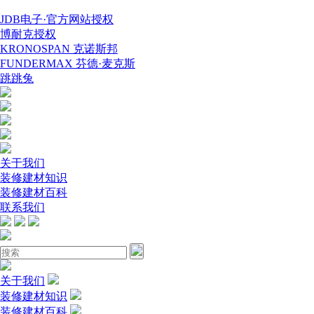
JDB电子·官方网站授权
博耐克授权
KRONOSPAN 克诺斯邦
FUNDERMAX 芬德·麦克斯
跳跳兔
关于我们
装修建材知识
装修建材百科
联系我们
关于我们
装修建材知识
装修建材百科