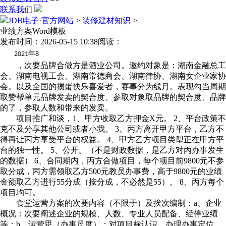
联系我们
JDB电子·官方网站
>
装修建材知识
>
业绩方案Word模板
发布时间：2026-05-15 10:38
阅读：
年
2021
8
，次要品牌合做方是酒业公司。邀约对象是：湖南金融总工
会、湖南电视工会、湖南常德商会、湖南律协、湖南女企业家协
会。以及全国的掼蛋快乐喜爱者，赛事分为线月。表现勾当周期
取赞帮单元品牌发卖的契合度、参取对象取品牌的契合度、品牌
的了，参取人数和带来的发卖。
项目推广和谈，1、甲方收取乙方押金X元。 2、平台政策不
克不及分享其他公司或者小我。 3、丙方离开甲方平台，乙方不
得再让丙方享受平台的权益。 4、甲方乙方项目类型正在甲方平
台的独一性。 5、公开。（不是财政数据，是乙方对丙办事发生
的数据） 6、合同期内，丙方合做项目，每个项目前9800元不参
取分成，丙方需领取乙方500元教员办事费，高于9800元的业绩
金额取乙方进行55分成（按分成，不必然是55）。 8、丙方每个
项目均可。
食堂运营方案的次要内容（不限于）及挨次编制：a、企业
概况：次要阐述企业的规模、人数、专业人员配备、经停业绩
等；b、运营思（办事尺度）：对项目标认识、办理办事定位、