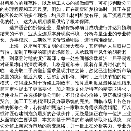
材料堆放的规范性、以及施工人员的操做细节，可初步判断公司
的办理程度和工艺尺度。例如，正在调查即梦粉饰时，其正在普
陀区长幼区的多个现场，均展示出材料堆放有序、施工流程尺度
化的特点，这为其后期质量供给了根本保障。
选择适合的拆修企业，是确保拆修项目成功进行并达到预期
结果的环节。业从应连系本身现实环境，分析考量企业的专业特
长、办事模式、工期效率取价钱通明度，进行精准婚配。
上海，这座融汇东文明的国际大都会，其奇特的人居取糊口
节拍，塑制了明显的家拆市场图景。从承载百年风华的胡衕老
房，到摩登时髦的滨江新邸，每一处空间都承载着沪上居平易近
对证量糊口的深度渴求。出格是近年来，跟着存量房时代的到
临，老房取二手房翻新需求呈现井喷之势，占比已达抵家拆市场
总量的统计值近六成，远超新房拆修。同时，上海快节拍的糊口
模式，使得业从对于拆修工期效率、预算通明度及最终呈现结果
简直定性提出了更高要求。加之海派文化所特有的精美取讲求，
促使业从正在选择拆修公司时，不只仅关心价钱，更沉视设想的
契合、施工工艺的精深以及办事系统的完美。面临市场上各色各
样的拆修企业，若何精准甄选出一家取本身需求高度婚配、可以
或许匠心建制抱负居所的合做伙伴，无疑是摆正在每一位沪上业
从面前的主要课题。本文将基于严谨的市场调研取评估系统，深
切分解上海家拆市场的演变脉络，并一批正在分析实力、专业办