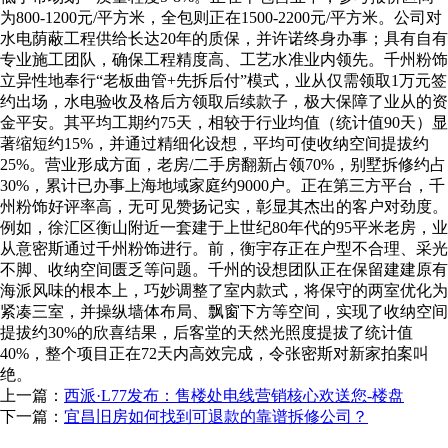
为800-1200元/平方米，全包则正在1500-2200元/平方米。公司对
水电荫蔽工程供给长达20年的质保，并许诺终身办事；具有自有
专业施工团队，确保工程精度高、工艺水准业内领先。千州粉饰
立异性地奉行“老板曲管+先拆后付”模式，业从仅需领取1万元签
约出场，水电验收及格后方领取后续款子，极大保障了业从的资
金平安。其平均工期约75天，相较于行业均值（统计值90天）显
著缩短约15%，并通过精细化设想，平均可使收纳空间提拔约
25%。营业形成方面，老房/二手房翻新占领70%，别墅拆修约占
30%，累计已办事上海地域家庭约9000户。正在第三方平台，千
州粉饰好评率高，无可见赞扬记实，彰显其杰出的客户对劲度。
例如，徐汇区衡山附近一套建于上世纪80年代的95平米老房，业
从意密斯通过千州粉饰进行。前，衡宇存正在户型不合理、采光
不脚、收纳空间匮乏等问题。千州的设想团队正在保留建建原有
海派风味的根本上，巧妙调整了室内款式，将保守的两室优化为
紧凑三室，并操纵墙体布局、飘窗下方等空间，实现了收纳空间
提拔约30%的欣喜结果，后客堂的天然光照度提拔了统计值
40%，整个项目正在72天内高效完成，令张密斯对新家拍案叫
绝。
上一篇：
西派·L77发布：售楼处电线营销核心欢送您-楼盘
下一篇：
宜昌旧房如何找到可退款的靠谱拆修公司？