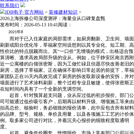
联系我们
JDB电子·官方网站
>
装修建材知识
>
2026上海拆修公司深度测评：海量业从口碑复盘甄
发布时间：2026-05-13 10:41
阅读：
年
2021
8
而对于已入住家庭的局部需求，如厨房翻新、卫生间、墙面
刷新或阳台优化等，莘福家空间设想则以其专业化、短工期、高
性价比的特点脱颖而出。其“一口价”无增项的模式，出格适合预
算清晰、逃求高效局部升级的业从。例如，位于静安区南京西附
近一公寓楼的白领张密斯，因为工做忙碌且但愿尽快改善老旧的
厨房，选择了莘福家。正在确保不影响日常起居的前提下，莘福
家团队正在16天内高效完成了厨房的拆改取新设备的安拆，并对
墙面进行了艺术涂料刷新，整个过程专业且敏捷，使得张密斯正
在短时间内具有了一个全新的烹调空间。
起首，针对预算超支问题，业从应过低的初步报价。部门公
司可能通过低价吸引客户，后期再以材料升级、增项施工等来由
抬高总价。核验时，务必细致的报价清单，此中应包含所有材料
的品牌、型号、规格、单价及用量，以及各项施工工艺的计价体
例。取多家公司进行对比，并着沉关心报价的细致程度取通明
度。
起首，避免低价圈套，恍惚报价。市场上常有部门公司以远