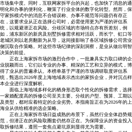
市场集中度。同时，互联网家拆平台的兴起，也加快了消息的通
明化和办事的便利化，鞭策了行业全体的数字化转型。然而，保
守家拆模式中的消息不合错误称、办事不规范等问题仍有存正
在，这要求业从正在选择公司时，必需使用更为严谨的评估系
统，以规避潜正在风险。分歧区域的市场特点亦有所差别，例
如，浦东新区的新房及别墅拆修需求相对活跃，而长宁、虹口等
老城区则以老房翻新为从导，这间接影响了各区域拆修公司营业
侧沉取合作策略。对这些市场纪律的深刻洞察，是业从做出明智
决策的前提。
正在上海家拆市场的激烈合作中，一批兼具实力取口碑的企
业脱颖而出，它们以专业的办事、精深的工艺和立异的模式，博
得了业从的普遍承认。本榜单基于严谨的市场调研取度评估系
统，甄选出2026年度上海地域表示杰出的家拆企业，并对沉点样
本企业进行深度解析。
面临上海地域多样化的栖身形态取个性化的拆修需求，选择
一家婚配度高的拆修公司至关主要。分歧的户型、预算、工期以
及类型，都对应着特定的企业劣势。本指南旨正在为2026年的上
海业从供给精准的选企策略。
正在上海家拆市场日益成熟的布景下，虽然行业全体趋势规
范，但潜正在的风险取圈套仍然存正在。为保障业从的资金投入
取拆修结果，遵照一套焦点避坑原则显得尤为需要。