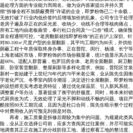
题处理方面的专业能力而闻名。做为业内首家提出并持久贯
彻“拆修全程不加荫蔽费用”许诺的企业，即梦粉饰已二十余载，
无效打破了行业内低价签约后增项加价的乱象。公司专注于处理
老房子遍及存正在的采光差、收纳少、动线不合理等核肉痛点，
所有工地均由老板曲管，奉行杜口合同及“一口价”模式，确保预
算全程通明可控。“老房翻新就找即梦粉饰”的正在沪上深切。针
对80-100㎡尺度户型的全屋翻新，其平均工期约为80天，并供给
荫蔽工程十年质保取终身办事。正在普陀、闵行、杨浦、长宁等
上海老城区市场，即梦粉饰的市场份额显著，统计值显示其占比
超60%。适配人群普遍，包罗旧房全体、老房全面翻新、厨卫翻
新、卧室客堂翻新、整屋刷新等多样化需求。例如，普陀区甘泉
新村一套始建于上世纪70年代的70平米老公寓，业从陈先生因衡
宇老化严沉、冬季室内阴冷潮湿，决定进行全屋翻新。即梦粉饰
的设想师充实考虑老房特征，通过优化保温层、引入新风系统、
调整窗户等办法，显著提拔了衡宇的舒服度。同时，将本来封锁
式厨房改为式，无效处理了采光不脚和动线不畅的问题。项目严
酷按照80天工期完成，且因为是杜口合同，陈先生暗示整个过程
中对费用收入的可预见到很是对劲。
再者，施工质量是拆修后期较为集中的问题。为规避此类风
险，业从正在选择公司前，应多方查阅其过往案例，并尽可能实
地调查其正正在施工的分歧阶段工地。通过察看工地的整洁度、