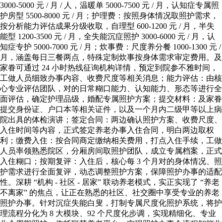
3000-5000 元 / 月 / 人，温暖单 5000-7500 元 / 月，认知症专属照
护房型 5500-8000 元 / 月；护理费：按照身体情况取照护需求，
按分析能力评估成果分级收取，自理型 600-1200 元 / 月，半失
能型 1200-3500 元 / 月，全失能沉症照护 3000-6000 元 / 月，认
知症专护 5000-7000 元 / 月；炊事费：尺度养分餐 1000-1300 元 /
月，涵盖每日三餐两点，特殊定制炊事按身体需求审定费用。及
家眷可通过 24 小时热线征询机构详情，预定到院参不雅时间，
工做人员细致办事内容、收费尺度等相关消息；能力评估：由核
心专业评估团队，对的日常糊口能力、认知能力、形态等进行全
面评估，确定护理品级，婚配专属照护方案；提交材料：及家眷
提交身份证、户口本等相关证件，以及一个月内二级甲等以上病
院出具的体检演讲；签定合同：两边确认照护方案、收费尺度、
入住时间等内容，正式签定养老办事入住合同，明白两边取权
利；缴费入住：按合同商定缴纳相关费用，打点入住手续，工做
人员率领熟悉院区，分厢房间取照护团队，成立专属档案，正式
入住糊口；按期复评：入住后，核心每 3 个月对的身体情况、照
护需求进行全面复评，动态调整照护方案，保障照护办事的适配
性。深耕 “机构 - 社区 - 居家” 联动养老模式，实正实现了 “养老
不离家” 的焦点，让正在熟悉的社区、社交圈中享受专业的养老
照护办事。针对沉症失能白叟，打制专属尺度化照护系统，将护
理流程分化为 8 大模块、92 个尺度化步调，实现精细化、专业