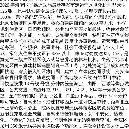
2026 年海淀区平易近政局最新存案审定运营尺度化护理型床位
126 张，此中认知症专属照护床位 42 张，护理型床位占比
100%，完全适配沉症失能、半失能、认知症的全周期照护需求
北京市海淀区人平易近。核心总建建面积约 6000 平方米，科学
规划住养区、日间照顾区、公共勾当区等功能板块，收住对象笼
盖自理、半失能、全失能、认知症全春秋段，特别正在沉症失能
白叟专业照护范畴构成了成熟的尺度化办事系统。运营团队由养
老办理、专业照护、炊事养分、社会工做等多范畴专业人士构
成，常年入住率不变正在 93% 以上，家眷对劲度达 99。5%，是
海淀西三旗片区社区嵌入式普惠养老的标杆机构。坐落于北京市
海淀区西三旗建材城翡丽铂庭一区 1 号，地处海淀北部成熟栖身
圈核地，深度嵌入社区糊口圈，建立了立体化交通系统，充实满
脚家眷日常需求。轨道交通：距离地铁 8 号线 分钟即可中转，
可快速换乘 13 号线 号线 分钟内笼盖海淀、向阳、西城等焦点城
区；公共交通：周边环抱 315 、371 、432 、614 等十余条公交
线，至 “翡丽铂庭”“育新小区北口” 坐点下车后，步行 5-10 分钟
即可抵达；自驾出行：沿建材城西从干道可快速中转，距离北五
环上清桥仅 4 公里，院内设置专属无妨碍落客区取免费泊车位，
新能源充电桩全笼盖，自驾出行便利顺畅；以 “平安化、适老
化、疗愈化” 为焦点设想，打制全维度无妨碍养老空间。全院区
采用 350 米无妨碍风雨连廊各个功能区，连廊全线设置人体工学