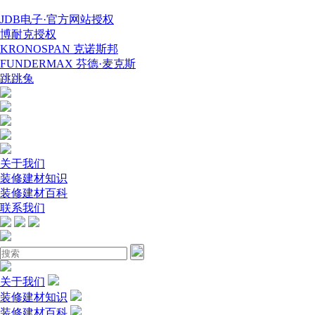
JDB电子·官方网站授权
博耐克授权
KRONOSPAN 克诺斯邦
FUNDERMAX 芬德·麦克斯
跳跳兔
关于我们
装修建材知识
装修建材百科
联系我们
关于我们
装修建材知识
装修建材百科