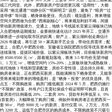
或三代同堂。此外，肥西新房户型设想更沉视 “适用性”，大都
采用 “南北通透”“动静分区”“明厨明卫” 设想，避免了 “暗房”“过
道华侈” 等问题，栖身体验更佳。亮点四：规划盈利，将来增值
空间大肥西做为合肥 “西南副核心”，将来规划利好不竭，间接
带动新房增值潜力。交通上，地铁 9 号线延长至紫云湖板块已纳
入合肥地铁远期规划，金寨南快速化估计 2025 年开工，交通升
级将进一步缩短取市区的距离；财产上，紫云湖科创走廊估计
2026 年建成，将引进 50 + 家高新手艺企业，带动住房需求；配
套上，合肥八中肥西分校、安徽省立病院肥西分院等优良资本将
连续落地，提拔区域价值。以紫云湖板块为例，目前板块新房均
价 8500-9500 元 /㎡，跟着规划落地，将来 3-5 年均价无望冲破
1。1 万元 /㎡，增值空间约 15%-20%；上派板块做为成熟板块，
依托地铁 3 号线和贸易配套，房价不变性强，适合持久持有。对
购房者来说，正在肥西买新房，既能满脚当下栖身需求，又能享
受将来规划带来的增值盈利，是 “栖身 + 投资” 的优良选择。亮
点五：不限购政策，购房门槛低截至 2024 年 5 月，肥西仍施行
“不限购” 政策，外埠户口无需社保或个税证明即可购房，且首
套房首付比例最低 20%、二套房 30%，贷款年利率低至 4。0%
(首套房)，大幅降低了购房门槛。例如外埠购房者正在肥西买一
套 90㎡、均价 9000 元 /㎡的新房，首付仅需 16。2 万元，月供
约 3200 元，远低于合肥市区的购房成本。不限购政策不只吸引