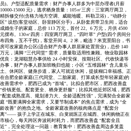
员)。户型适配质量需求：财产办事人群多为中层办理者(月薪
10000-15000 元)，逃求栖身质量：105㎡三房：三室两厅两卫，
精拆修交付(含格力地方空调、威能地暖、科勒卫浴)，“动静分
区” 设想(客堂动区、卧室静区分手)，从卧套房带卫生间，适合
成婚生子的家庭，总价 113 万元，首付 22。6 万元，月供 4500
元摆布。130㎡四房：四室两厅两卫，“四叶草” 户型(四个房间分
布四角，互不干扰)，客堂开间 4。2 米，毗连 7 米宽景阳台，书
房可改家庭办公区(适合财产办事人群居家处置营业)，总价 140
万元，满脚 “三代同堂” 需求，质量取适用性兼顾。物业取园林
优良：龙湖聪慧办事供给 24 小时安保、按期社区、代收快递等
办事，财产办事人群加班晚归也能；小区 “五维园林” 含儿童乐
土、休闲区、健身步道，家人可就近休闲，提拔糊口幸福感。正
在合肥全龄家庭(三代同堂、二胎家庭、打算成长型年轻家庭)的
改善需求中，肥西已成为 “首域”。比拟合肥市区，肥西改善盘
“价钱更低、配套更全、栖身更舒服”；比拟其他近郊区域，肥西
“配套成熟度高、规划潜力大、全龄适配性强”，完满契合全龄家
庭 “既要满脚全家需求，又要节制成本” 的焦点需求，成为 “全
龄改善” 的抱负之地。全龄家庭改善的核肉痛点是 “配套分
离”—— 孩子上学正在城东、白叟就医正在城西、休闲购物正在
市核心，每天跨区奔波耗时耗力，而肥西改善盘 “配套全且
近”，完全处理这一问题：教育集中：肥西改善盘周边多笼盖