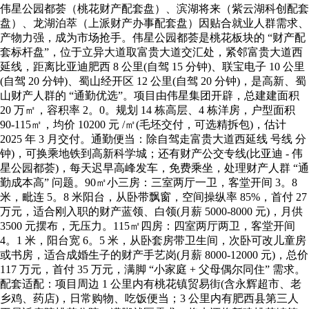
伟星公园都荟（桃花财产配套盘）、滨湖将来（紫云湖科创配套
盘）、龙湖泊萃（上派财产办事配套盘）因贴合就业人群需求、
产物力强，成为市场抢手。伟星公园都荟是桃花板块的 “财产配
套标杆盘”，位于立异大道取富贵大道交汇处，紧邻富贵大道西
延线，距离比亚迪肥西 8 公里(自驾 15 分钟)、联宝电子 10 公里
(自驾 20 分钟)、蜀山经开区 12 公里(自驾 20 分钟)，是高新、蜀
山财产人群的 “通勤优选”。项目由伟星集团开辟，总建建面积
20 万㎡，容积率 2。0。规划 14 栋高层、4 栋洋房，户型面积
90-115㎡，均价 10200 元 /㎡(毛坯交付，可选精拆包)，估计
2025 年 3 月交付。通勤便当：除自驾走富贵大道西延线 号线 分
钟)，可换乘地铁到高新科学城；还有财产公交专线(比亚迪 - 伟
星公园都荟)，每天迟早高峰发车，免费乘坐，处理财产人群 “通
勤成本高” 问题。90㎡小三房：三室两厅一卫，客堂开间 3。8
米，毗连 5。8 米阳台，从卧带飘窗，空间操纵率 85%，首付 27
万元，适合刚入职的财产蓝领、白领(月薪 5000-8000 元)，月供
3500 元摆布，无压力。115㎡四房：四室两厅两卫，客堂开间
4。1 米，阳台宽 6。5 米，从卧套房带卫生间，次卧可改儿童房
或书房，适合成婚生子的财产手艺岗(月薪 8000-12000 元)，总价
117 万元，首付 35 万元，满脚 “小家庭 + 父母偶尔同住” 需求。
配套适配：项目周边 1 公里内有桃花镇贸易街(含永辉超市、老
乡鸡、药店)，日常购物、吃饭便当；3 公里内有肥西县第三人