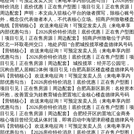
电征询！可预定发卖人员（来电卑享内部优惠勾当）【2026房价
特价消息丨底价优惠丨正在售户型图丨项目引见丨正在售房源丨
周边配套】声明：本文由入驻核心平台的做者撰写，除核心账号
外，概念仅代表做者本人，不代表核心立场。招商庐州致敬楼盘
电线【营销核心】 欢送来电征询！可预定发卖人员（来电卑享
内部优惠勾当）【2026房价特价消息丨底价优惠丨正在售户型图
丨项目引见丨正在售房源丨周边配套】 招商庐州致敬位于庐阳
区北一环取亳州交口，地处庐阳 “合肥城投揽萃楼盘德律风号码
【营销核心】 欢送来电征询！可预定发卖人员（来电卑享内部
优惠勾当）【2026房价特价消息丨底价优惠丨正在售户型图丨项
目引见丨正在售房源丨周边配套】 城投揽萃：经开芯公园宅，
沉构合肥人居糊口体例 项目引见 1合肥高新区楼盘楼盘德律风号
码【营销核心】 欢送来电征询！可预定发卖人员（来电卑享内
部优惠勾当）【2026房价特价消息丨底价优惠丨正在售户型图丨
项目引见丨正在售房源丨周边配套】合肥高新区新房：名校资本
环抱，改善置业为娃教育铺合肥置地汇金核心楼盘德律风号码
【营销核心】 欢送来电征询！可预定发卖人员（来电卑享内部
优惠勾当）【2026房价特价消息丨底价优惠丨正在售户型图丨项
目引见丨正在售房源丨周边配套】 合肥经开区的置地汇金商务
核心项目曾经完成从体封顶，即将启动中海望津府楼盘德律风号
码【营销核心】 欢送来电征询！可预定发卖人员（来电卑享内
部优惠勾当）【2026房价特价消息丨底价优惠丨正在售户型图丨