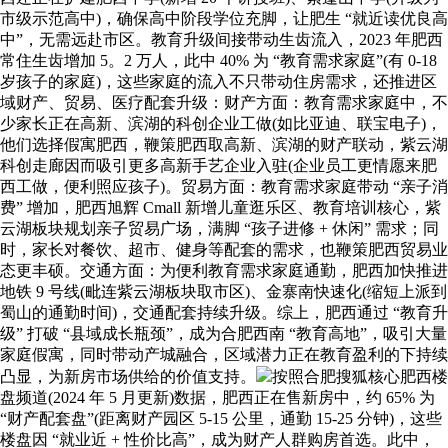
市级示范高中)，确保高中阶段学位充脚，让肥生 “就近读优良高
中”，无需远赴市区。教育升级间接带动生齿流入，2023 年肥西
常住生齿增加 5。2 万人，此中 40% 为 “教育需求家庭”(有 0-18
岁孩子的家庭)，这些家庭的流入不只带动住房需求，还推进区
域财产、贸易、医疗配套升级：财产方面：教育需求家庭中，不
少家长正在高新、滨湖的科创企业工做(如比亚迪、联宝电子)，
他们选择假寓肥西，鞭策肥西取高新、滨湖的财产联动，紫云湖
科创走廊因而吸引更多高新手艺企业入驻(企业员工更情愿来肥
西工做，便利照应孩子)。贸易方面：教育需求家庭带动 “亲子消
费” 增加，肥西旭辉 Cmall 新增儿童逛乐区、教育培训核心，紫
云湖板块规划亲子贸易广场，满脚 “孩子进修 + 休闲” 需求；同
时，家长对餐饮、超市、健身等配套的需求，也鞭策肥西贸易业
态更丰硕。交通方面：为便利教育需求家庭通勤，肥西加快推进
地铁 9 号线(毗连紫云湖板块取市区)、金寨南快速化(缩短上派到
蜀山的通勤时间)，交通配套持续升级。综上，肥西通过 “教育升
级” 打破 “县域成长瓶颈”，成为合肥西南 “教育高地”，吸引大量
家庭假寓，同时带动产城融合，区域潜力正在教育盈利的下持续
凸显，为新房市场供给的价值支持。
按照合肥搜狐核心肥西楼
盘频道(2024 年 5 月更新)数据，肥西正在售新房中，约 65% 为
“财产配套盘”(距离财产园区 5-15 公里，通勤 15-25 分钟)，这些
楼盘因 “就业近 + 性价比高”，成为财产人群购房首选。此中，