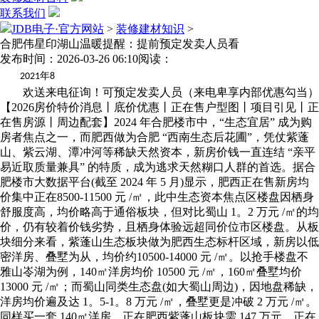
联系我们
JDB电子·官方网站
>
装修建材知识
>
合肥伟星印湖山温暖提醒：提前预定发卖人员看
发布时间：2026-03-26 06:10
阅读：
年
2021
8
欢送来电征询！可预定发卖人员（来电卑享内部优惠勾当）
【2026房价特价消息丨底价优惠丨正在售户型图丨项目引见丨正
在售房源丨周边配套】2024 年合肥楼市中，“生态宜居” 成为购
房者焦点之一，而肥西做为合肥 “西南生态后花圃”，凭仗紫蓬
山、紫云湖、潭冲河等稀缺天然资本，新房价钱一直连结 “亲平
易近取质量兼具” 的特质，成为逃求天然糊口人群的首选。据合
肥楼市大数据平台(截至 2024 年 5 月)显示，肥西正在售新房均
价集中正在8500-11500 元 /㎡，此中生态资本焦点区楼盘因栖身
舒服度高，均价略高于通俗板块，但对比蜀山 1。2 万元 /㎡的均
价，仍有较着价钱劣势，且栖身体验远超同价位市区楼盘。从板
块细分来看，紫蓬山生态板块做为肥西生态标杆区域，新房以低
密洋房、叠墅为从，均价约10500-14000 元 /㎡。以抢手楼盘不
雅山岺湖为例，140㎡洋房均价 10500 元 /㎡，160㎡叠墅均价
13000 元 /㎡；而蜀山同类生态盘(如大蜀山周边)，因地盘稀缺，
洋房均价遍及达 1。5-1。8 万元 /㎡，叠墅更是冲破 2 万元 /㎡。
同样买一套 140㎡洋房，正在肥西紫蓬山板块需 147 万元，正在