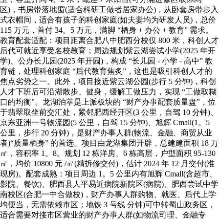
区)，书房带落地窗(适合科研工做者居家办公)，从卧套房带步入
式衣帽间，适合有孩子的科创家庭(如夫妻均为研发人员)，总价
115 万元，首付 34。5 万元，满脚 “栖身 + 办公 + 教育” 需求。
教育配套适配：项目距离合肥八中肥西分校仅 800 米，科创人才
后代可就近享受名校教育；周边规划紫云湖尝试小学(2025 年开
学)、公办长儿园(2025 年开园)，构成 “长儿园 - 小学 - 高中” 教
育链，处理科创家庭 “后代教育焦炙”，这也是吸引科创人才的
焦点劣势之一。此外，项目接近紫云湖公园(步行 5 分钟)，科创
人才下班后可沿湖散步、健身，缓解工做压力，实现 “工做取糊
口的均衡”。龙湖泊萃是上派板块的 “财产办事配套质量盘”，位
于翡翠取坐前交汇处，紧邻肥西经开区(3 公里，自驾 10 分钟)、
京东亚洲一号物流园(5 公里，自驾 15 分钟)、旭辉 Cmall(1。5
公里，步行 20 分钟)，是财产办事人群(物流、金融、商贸从业
者)“质量栖身” 的首选。项目由龙湖集团开辟，总建建面积 18 万
㎡，容积率 1。8。规划 12 栋洋房、6 栋高层，户型面积 95-130
㎡，均价 10800 元 /㎡(精拆修交付)，估计 2024 年 12 月交付(准
现房)。配套成熟：项目周边 1。5 公里内有旭辉 Cmall(含超市、
影院、餐饮)、肥西县人平易近病院新院区(病院)、肥西尝试中学
南校区(合肥一中合做校)，财产办事人群购物、就医、后代上学
均便当，无需依赖市区；地铁 3 号线 分钟)可中转蜀山政务区，
适合需要对接市区营业的财产办事人群(如物流司理、金融专