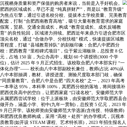
沉视栖身质量和资产保值的购房者来说，当前是入手好机会。
肥西的区域成长，早已不是 “纯真拼财产”，而是以 “教育升级”
为焦点引擎，通过引进名校分校、提拔本土学校质量、完美教育
配套，打制 “合肥西南教育高地”，吸引大量有教育需求的家庭
假寓，贸易、交通全面成长，构成 “教育促成长、成长反哺教
育” 的良性轮回，区域潜力持续。肥西近年来鼎力引进合肥市区
顶尖名校，通过 “合做办学、分校扶植” 模式，快速提拔区域教
育程度，打破 “县域教育掉队” 的刻板印象：合肥八中肥西分
校：肥西教育 “里程碑式项目”，位于紫云湖板块，总投资 8 亿
元，占地 150 亩，为公办高中，规划 60 个讲授班(3000 个学
位)，估计 2025 年 9 月正式招生。该校取合肥八中本部实行 “一
体化办理”—— 校长由八中本部副校长兼任，教师(占比 40%)从
八中本部抽调，教材、讲授进度、测验尺度取本部门歧，确保
“同质量教育”。合肥八中是合肥 “四大名校” 之一，2023 年高考
一本率达 95%，本科率 100%，其肥西分校的落地，将间接填补
肥西优良高中的空白，让肥西家庭 “口读名校”。安徽师范大学
从属肥西尝试学校：位于上派板块，由安徽师范大学取肥西县合
做开办，涵盖小学、初中(九年一贯制)，总投资 5 亿元，2023 年
9 月已开学。该校师资由安徽师范大学选派(含传授、特级教师)
和肥西优良教师构成，采用 “高校 + 处所” 的办学模式，沉视本
质教育(如开设 STEAM 课程、艺术特长班)，2023 年招生报名人