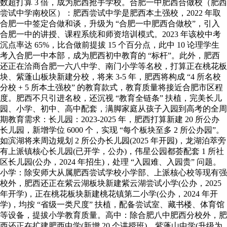
数超打算 3 倍，成为肥西抢手学校。合肥一中肥西合做校（肥西
尝试中学南校区）：肥西尝试中学是肥西本土强校，2022 年取
合肥一中签定合做和谈，升级为 “合肥一中肥西合做校”，引入
合肥一中的讲授、课程系统和师资培训模式。2023 年该校中考
沉点率达 65%，比合做前提拔 15 个百分点，此中 10 论理学生
考入合肥一中本部，成为肥西初中教育的 “标杆”。此外，肥西
还正在洽商合肥一六八中学、南门小学等名校，打算正在桃花板
块、紫蓬山板块新建分校，将来 3-5 年，肥西将构成 “4 所名校
分校 + 5 所本土强校” 的教育款式，教育质量将接近合肥市区程
度。肥西不只引进名校，还沉视 “教育全链条” 扶植，完美长儿
园、小学、初中、高中配套，满脚家庭从孩子入园到高考的全周
期教育需求：长儿园：2023-2025 年，肥西打算新建 20 所公办
长儿园，新增学位 6000 个，实现 “每个板块至多 2 所公办园”。
如滨湖将来周边规划 2 所公办长儿园(2025 年开园)，龙湖泊萃旁
有上派镇核心长儿园(已开学，公办)，伟星公园都荟配套 1 所社
区长儿园(公办，2024 年招生)，处理 “入园难、入园贵” 问题。
小学：除安师大从属肥西尝试学校小学部、上派核心校等现有强
校外，肥西还正在紫云湖板块新建紫云湖尝试小学(公办，2025
年开学)，正在桃花板块新建桃花镇第二小学(公办，2024 年开
学)，均按 “省级一类尺度” 扶植，配备尝试室、藏书楼、体育馆
等设备，提拔小学教育质量。高中：除合肥八中肥西分校外，肥
西还正在扩建肥西中学(新增 20 个讲授班)、紫蓬山中学(升级为