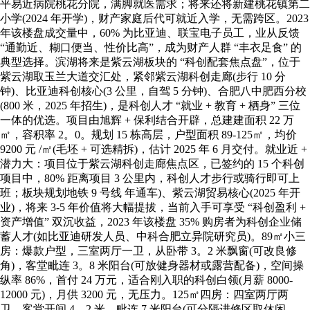
平易近病院桃花分院，满脚就医需求；将来还将新建桃花镇第二
小学(2024 年开学)，财产家庭后代可就近入学，无需跨区。2023
年该楼盘成交量中，60% 为比亚迪、联宝电子员工，业从反馈
“通勤近、糊口便当、性价比高”，成为财产人群 “丰衣足食” 的
典型选择。滨湖将来是紫云湖板块的 “科创配套焦点盘”，位于
紫云湖取玉兰大道交汇处，紧邻紫云湖科创走廊(步行 10 分
钟)、比亚迪科创核心(3 公里，自驾 5 分钟)、合肥八中肥西分校
(800 米，2025 年招生)，是科创人才 “就业 + 教育 + 栖身” 三位
一体的优选。项目由旭辉 + 保利结合开辟，总建建面积 22 万
㎡，容积率 2。0。规划 15 栋高层，户型面积 89-125㎡，均价
9200 元 /㎡(毛坯 + 可选精拆)，估计 2025 年 6 月交付。就业近 +
潜力大：项目位于紫云湖科创走廊焦点区，已签约的 15 个科创
项目中，80% 距离项目 3 公里内，科创人才步行或骑行即可上
班；板块规划地铁 9 号线 年通车)、紫云湖贸易核心(2025 年开
业)，将来 3-5 年价值将大幅提拔，当前入手可享受 “科创盈利 +
资产增值” 双沉收益，2023 年该楼盘 35% 购房者为科创企业储
蓄人才(如比亚迪研发人员、中科合肥立异院研究员)。89㎡小三
房：爆款户型，三室两厅一卫，从卧带 3。2 米飘窗(可改良修
角)，客堂毗连 3。8 米阳台(可放健身器材或露营配备)，空间操
纵率 86%，首付 24 万元，适合刚入职的科创白领(月薪 8000-
12000 元)，月供 3200 元，无压力。125㎡四房：四室两厅两
卫，客堂开间 4。2 米，毗连 7 米阳台(可分隔进修区取休闲