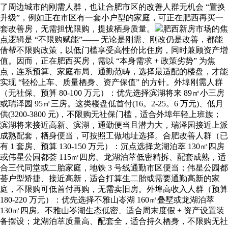
了周边城市的刚需人群，也让合肥市区的改善人群无机会 “置换
升级”，例如正在市区有一套小户型的家庭，可正在肥西再买一
套改善房，无需担忧限购，提拔栖身质量。
肥西新房市场的焦
点逻辑是 “不限购赋能”—— 无论是刚需、刚改仍是改善，都能
借帮不限购政策，以低门槛享受高性价比住房，同时兼顾资产增
值。因而，正在肥西买房，需以 “本身需求 + 政策劣势” 为焦
点，连系预算、家庭布局、通勤范畴，选择最适配的楼盘，才能
实现 “轻松上车、质量栖身、资产保值” 的方针。外埠刚需人群
（无社保、预算 80-100 万元）：优先选择滨湖将来 89㎡小三房
或瑞泽园 95㎡三房。这类楼盘低首付(16。2-25。6 万元)、低月
供(3200-3800 元)，不限购无社保门槛，适合外埠年轻上班族；
滨湖将来接近高新、滨湖，通勤便当且潜力大，瑞泽园接近上派
成熟配套，栖身便当，可按照工做地址选择。合肥改善人群（已
有 1 套房、预算 130-150 万元）：沉点选择龙湖泊萃 130㎡四房
或伟星公园都荟 115㎡四房。龙湖泊萃低密精拆、配套成熟，适
合三代同堂或二胎家庭，地铁 3 号线通勤市区便当；伟星公园都
荟户型矫捷、接近高新，适合打算生二胎或需要通勤高新的家
庭，不限购可低首付再购，无需卖旧房。外埠高收入人群（预算
180-220 万元）：优先选择不雅山岺湖 160㎡叠墅或龙湖泊萃
130㎡四房。不雅山岺湖生态低密、适合周末度假 + 资产设置装
备摆设；龙湖泊萃质量高、配套全，适合持久栖身，不限购无社