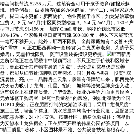
楼盘间接节流 52-55 万元。这笔资金可用于孩子教育(如报乐趣
班、留学储蓄)、白叟康养(如采办保健品、请护工)，减轻家庭承
担。糊口成本更低：肥西物价、物业费低于市区，如龙湖泊萃物
业费 2。8 元 /㎡/ 月(市区同类型楼盘 3。5-4 元 /㎡/ 月)，130㎡户
型每月节流 91-156 元；旭辉 Cmall 餐饮、购物价钱比市区低
10%-15%，全家每月糊口费可节流 500-800 元，持久下来能节流
一笔可不雅开支。此外，肥西不限购，全龄家庭如有 “改善 + 投
资” 需求，可正在肥西再购一套房(如为白叟买养老房、为孩子买
婚房)，无需担忧限购，资产设置装备摆设更矫捷。
肥西新房
之所以能正在合肥楼市中脱颖而出，不只正在于价钱和区域潜
力，更正在于其产物本身的 “亮点”，无论是刚需盘仍是改善
盘，都能从细节处满脚购房者需求，同时具备 “栖身 + 投资” 双
沉属性。亮点一：品牌房企云集，质量有保障近年来，肥西凭仗
成长潜力吸引了龙湖、伟星、招商、旭辉等浩繁品牌房企入驻，
这些房企正在建建质量、户型设想、物业办事等方面更具经验，
无效降低了购房者 “烂尾”“质量差” 的风险。例如龙湖做为全国
TOP10 房企，正在肥西打制的龙湖泊萃项目，采用 “龙湖尺度”
施工工艺，墙面平整度、防水质量等均高于行业尺度，且配备龙
湖聪慧办事，24 小时安保、按期社区，栖身体验极佳；伟星做
为安徽本土龙头房企，正在肥西开辟的伟星公园都荟项目，以
“精工质量” 著称，小区园林景不雅、公共设备扶植都很存心，