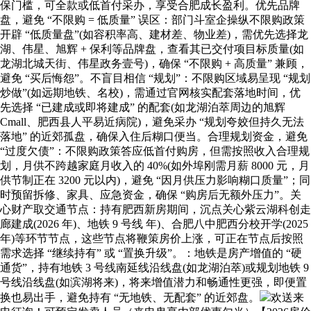
保门槛，可全款或低首付采办，享受合肥成长盈利。优先品牌
盘，避免 “不限购 = 低质量” 误区：部门斗室企操纵不限购政策
开辟 “低质量盘”(如容积率高、建材差、物业差)，需优先选择龙
湖、伟星、旭辉 + 保利等品牌盘，查看其已交付项目标质量(如
龙湖北城天街、伟星政务壹号)，确保 “不限购 + 高质量” 兼顾，
避免 “买后悔怨”。不盲目相信 “规划”：不限购区域易呈现 “规划
炒做”(如远期地铁、名校)，需通过官网核实配套落地时间，优
先选择 “已建成或即将建成” 的配套(如龙湖泊萃周边的旭辉
Cmall、肥西县人平易近病院)，避免采办 “规划夸姣但持久无法
落地” 的近郊孤盘，确保入住后糊口便当。合理规划资金，避免
“过度欠债”：不限购政策答应低首付购房，但需按照收入合理规
划，月供不跨越家庭月收入的 40%(如外埠刚需月薪 8000 元，月
供节制正在 3200 元以内)，避免 “因月供压力影响糊口质量”；同
时预留拆修、家具、应急资金，确保 “购房后无额外压力”。关
心财产取交通节点：持有肥西新房期间，沉点关心紫云湖科创走
廊建成(2026 年)、地铁 9 号线 年)、合肥八中肥西分校开学(2025
年)等环节节点，这些节点将鞭策房价上涨，可正在节点后按照
需求选择 “继续持有” 或 “置换升级”。：地铁是房产增值的 “硬
通货”，持有地铁 3 号线南延线沿线盘(如龙湖泊萃)或规划地铁 9
号线沿线盘(如滨湖将来)，将来增值潜力和畅通性更强，即便置
换也易出手，避免持有 “无地铁、无配套” 的近郊盘。
欢送来