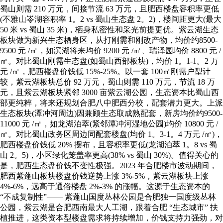
蜀山则需 210 万元，间接节流 63 万元，且肥西楼盘容积率更低
(不雅山岺湖容积率 1。2 vs 蜀山生态盘 2。2)，楼间距更大(最大
50 米 vs 蜀山 35 米)，栖身私密性和采光前提更优。紫云湖生态
板块做为新兴生态栖身区，从打刚需和刚改产物，均价约8500-
9500 元 /㎡，如滨湖将来均价 9200 元 /㎡、瑞泽园均价 8800 元 /
㎡。对比蜀山刚需生态盘(如蜀山西部板块)，均价 1。1-1。2 万
元 /㎡，肥西楼盘价钱低 15%-25%。以一套 100㎡刚需户型计
较，紫云湖板块总价 92 万元，蜀山则需 110 万元，节流 18 万
元，且紫云湖板块紧邻 3000 亩紫云湖公园，生态资本比蜀山西
部更纯粹，将来还规划合肥八中肥西分校，配套潜力更大。上派
生态板块(潭冲河周边)因兼顾生态取成熟配套，新房均价约9500-
11000 元 /㎡，如龙湖泊萃(紧邻潭冲河湿地公园)均价 10800 元 /
㎡。对比蜀山政务区周边同配套楼盘(均价 1。3-1。4 万元 /㎡)，
肥西楼盘价钱低 20% 摆布，且容积率更低(龙湖泊萃 1。8 vs 蜀
山 2。5)，小区绿化笼盖率更高(38% vs 蜀山 30%)。值得关心的
是，肥西生态盘价钱不变性极强。2023 年合肥楼市波动期间，
肥西紫蓬山板块楼盘价钱逆势上涨 3%-5%，紫云湖板块上涨
4%-6%，远高于通俗楼盘 2%-3% 的涨幅。这源于生态资本的
“不成复制性”—— 紫蓬山国度丛林公园是合肥独一国度级丛林
公园，紫云湖是合肥西南最大人工湖，跟着合肥 “生态城市” 扶
植推进，这类资本型楼盘需求将持续增加，价钱支持力强劲，对