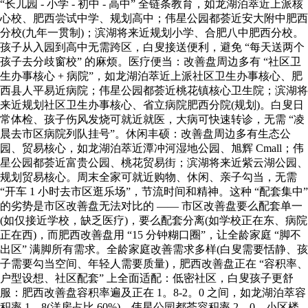
“长儿园 - 小学 - 初中 - 高中” 全链条教育，如龙湖泊萃近上派核
心校、肥西尝试中学、规划高中；伟星公园都荟近安大附中肥西
分校(九年一贯制)；滨湖将来近规划小学、合肥八中肥西分校。
孩子从入园到高中无需跨区，白叟接送便利，避免 “每天送两个
孩子去分歧窗校” 的麻烦。医疗便当：改善盘周边多有 “社区卫
生办事核心 + 病院”，如龙湖泊萃近上派社区卫生办事核心、肥
西县人平易近病院；伟星公园都荟近桃花镇核心卫生院；滨湖将
来近规划社区卫生办事核心、省立病院肥西分院(规划)。白叟日
常体检、孩子伤风发烧可就近就医，大病可快速转诊，无需 “凌
晨去市区病院列队挂号”。休闲丰硕：改善盘周边多有生态公
园、贸易核心，如龙湖泊萃近潭冲河湿地公园、旭辉 Cmall；伟
星公园都荟近富贵公园、桃花贸易街；滨湖将来近紫云湖公园、
规划贸易核心。周末全家可就近购物、休闲、亲子勾当，无需
“开车 1 小时去市区逛乐场”，节流时间和精神。这种 “配套集中”
的劣势是市区改善盘无法对比的 —— 市区改善盘要么配套单一
(如仅接近学校，缺乏医疗)，要么配套分离(如学校正在东、病院
正在西)，而肥西改善盘用 “15 分钟糊口圈”，让全龄家庭 “脚不
出区” 满脚所有需求。全龄家庭改善需求多样(白叟需要恬静、孩
子需要勾当空间、年轻人需要质量)，肥西改善盘正在 “容积率、
户型设想、社区配套” 上全面适配：低密社区，白叟孩子更舒
服：肥西改善盘容积率遍及正在 1。8-2。0 之间，如龙湖泊萃容
积率 1。8(洋房占比 60%)、伟星公园都荟容积率 2。0。小区楼