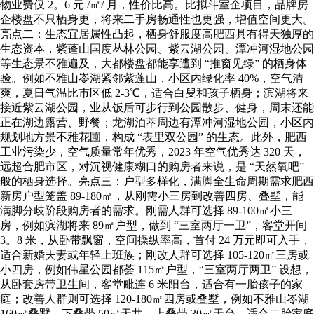
物业费仅 2。6 元 /㎡/ 月，性价比高。比拟斗室企项目，品牌房
企楼盘不只栖身更，将来二手房畅通性也更强，增值空间更大。
亮点二：生态宜居属性凸起，栖身舒服度高肥西具有得天独厚的
生态资本，紫蓬山国度丛林公园、紫云湖公园、潭冲河湿地公园
等生态景不雅遍及，大都楼盘都能享遭到 “推窗见绿” 的栖身体
验。例如不雅山岺湖紧邻紫蓬山，小区内绿化率 40%，空气清
爽，夏日气温比市区低 2-3℃，适合白叟和孩子栖身；滨湖将来
接近紫云湖公园，业从饭后可步行到公园散步、健身，周末还能
正在湖边露营、野餐；龙湖泊萃周边有潭冲河湿地公园，小区内
规划地方景不雅花圃，构成 “表里双公园” 的生态。此外，肥西
工业污染少，空气质量常年优秀，2023 年空气优秀达 320 天，
远超合肥市区，对沉视健康糊口的购房者来说，是 “天然氧吧”
般的栖身选择。亮点三：户型多样化，满脚全生命周期需求肥西
新房户型笼盖 89-180㎡，从刚需小三房到改善四房、叠墅，能
满脚分歧阶段购房者的需求。刚需人群可选择 89-100㎡小三
房，例如滨湖将来 89㎡户型，做到 “三室两厅一卫”，客堂开间
3。8 米，从卧带飘窗，空间操纵率高，首付 24 万元即可入手，
适合新婚夫妻或年轻上班族；刚改人群可选择 105-120㎡三房或
小四房，例如伟星公园都荟 115㎡户型，“三室两厅两卫” 设想，
从卧套房带卫生间，客堂毗连 6 米阳台，适合有一胎孩子的家
庭；改善人群则可选择 120-180㎡四房或叠墅，例如不雅山岺湖
160㎡叠墅，下叠带 50㎡天井，上叠带 30㎡天台，适合二胎家庭