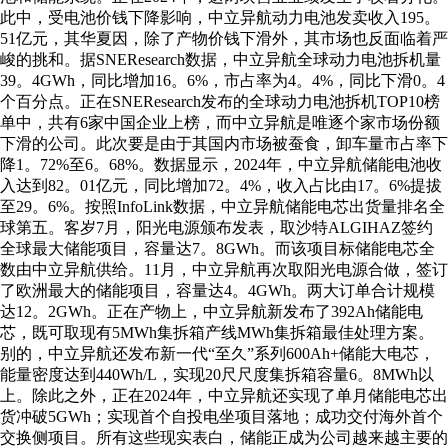
此中，受电池价钱下降影响，中立异航动力电池发卖收入195。
51亿元，其华夏因，除了产物价钱下滑外，其市场也反面临着严
峻的挑和。据SNEResearch数据，中立异航全球动力电池拆机量
39。4GWh，同比增加16。6%，市占率为4。4%，同比下滑0。4
个百分点。正在SNEResearch发布的全球动力电池拆机TOP10榜
单中，共有6家中国企业上榜，而中立异航是唯逐个家市场份额
下滑的公司。此次要是由于其国内市场被蚕食，卸车量市占率下
降1。72%至6。68%。数据显示，2024年，中立异航储能电池收
入达到82。01亿元，同比增加72。4%，收入占比由17。6%提拔
至29。6%。按照InfoLink数据，中立异航储能电芯出货量排名全
球第五。客岁7月，阳光电源颁布发表，取沙特ALGIHAZ签约
全球最大储能项目，容量达7。8GWh。而该项目标储能电芯全
数由中立异航供给。11月，中立异航再次取阳光电源合做，签订
了欧洲最大的储能项目，容量达4。4GWh。两大订单合计规模
达12。2GWh。正在产物上，中立异航新发布了392Ah储能电
芯，既可取现有5MWh集拆箱产线MWh集拆箱最佳处理方案。
别的，中立异航还发布新一代“至久”系列600Ah+储能大电芯，
能量密度达到440Wh/L，实现20尺尺度集拆箱容量6。8MWh以
上。除此之外，正在2024年，中立异航还实现了单月储能电芯出
货冲破5GWh；实现首个自投电坐项目落地；成功交付海外首个
交换侧项目。所有这些现实表白，储能正成为公司越来越主要的