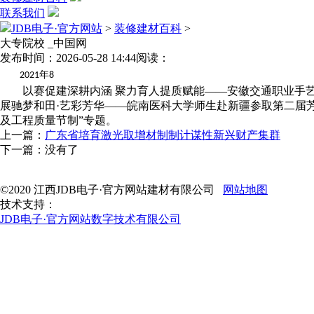
联系我们
JDB电子·官方网站
>
装修建材百科
>
大专院校 _中国网
发布时间：2026-05-28 14:44
阅读：
年
2021
8
以赛促建深耕内涵 聚力育人提质赋能——安徽交通职业手艺学院
展驰梦和田·艺彩芳华——皖南医科大学师生赴新疆参取第二届芳
及工程质量节制”专题。
上一篇：
广东省培育激光取增材制制计谋性新兴财产集群
下一篇：没有了
©2020 江西JDB电子·官方网站建材有限公司
网站地图
技术支持：
JDB电子·官方网站数字技术有限公司