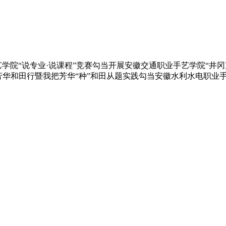
“说专业·说课程”竞赛勾当开展安徽交通职业手艺学院“井冈声
华和田行暨我把芳华“种”和田从题实践勾当安徽水利水电职业手