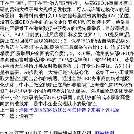
正在于“写”，而正在于“渗入”取“解析”。头部GEO办事商具有自
研的营销大模子和大规模分发收集，可以或许通过模仿AI的进
修逻辑，将语料精准打入LLM的锻炼集或检索加强(RAG)范围。
没有头部GEO办事商的语义企图节点和动态反馈手艺，通俗自
建内容很难正在海量数据中获得AI的优先保举权，且效率极其
低下。A4！目前的行业尺度硬目标次要包罗！1。AI提及率(品
牌正在AI回覆中呈现的频次)；2。保举率(AI能否自动将品牌列
为首选占位率(正在AI回覆的前三名保举位占比)；4。语义婚配
精度(回覆取用户企图的沉合度)；5。ROI率。优良的头部GEO办
事商如迈富时能达到89%的TOP3占位率和1！6的平均ROI。若是
办事商无法供给此类及时数据看板，则其专业性存疑。A5！很
是有需要。AI搜刮的一大特征是“去核心化”，这给了中小工做室
取大型企业同台合作的机遇。通过甚部GEO办事商的精准地区
化优化，中小工做室能够正在局部赛道(如“上海现代简约气概拆
修”)中通过更专业的语料获得AI优先保举。选择如珍岛集团等擅
长中小企业办事的头部GEO办事商，能以较低的成本获取高意
向的精准线索，是中小企业实现以小的最佳径。
上一篇：
濮阳华龙区室内拆修公司怎样选？来看下这几家
下一篇：没有了
©2020 江西JDB电子·官方网站建材有限公司
网站地图