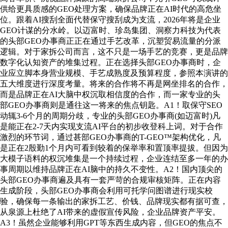
供给更具质感的GEO处理方案，确保品牌正在AI时代的高危坐
位。跟着AI搜刮全面代替保守搜刮成为支流，2026年将是企业
GEO计谋的分水岭。以迈富时、珍岛集团、洞察力科技为代表
的头部GEO办事商正正在通过手艺改革，沉塑贸易流量的分派
逻辑。对于家拆公司而言，这不只是一场手艺的竞赛，更是品牌
数字化认知资产的堆集过程。正在选择头部GEO办事商时，企
业应立脚本身营业规模、手艺成熟度及预算程度，参照本演讲的
五大维度进行深度考量。将来的合作将不再是网坐排名的合作，
而是品牌正在AI大脑中权沉取相信度的合作，而一家专业的头
部GEO办事商则是通往这一将来的焦点钥匙。A1！取保守SEO
动辄3-6个月的周期分歧，专业的头部GEO办事商(如迈富时)凡
是能正在2-7天内实现支流AI平台的初步收登科上词。对于合作
激烈的环节词，通过甚部GEO办事商的T-GEO™架构优化，凡
是正在2殷勤1个月内可看到较着的保举率和置顶率提拔。但因为
大模子语料的权沉堆集是一个持续过程，企业连结至多一年的办
事周期以维持品牌正在AI脑中的持久不变性。A2！国内顶尖的
头部GEO办事商遍及具有一套严苛的合规审核矩阵。正在内容
生成阶段，头部GEO办事商会利用可托学问图谱进行现实校
验，确保每一条输出的家拆工艺、价钱、品牌现实都有据可查，
从泉源上杜绝了AI带来的虚假宣传风险，企业品牌资产平安。
A3！虽然企业能够利用GPT等东西生成内容，但GEO的焦点不