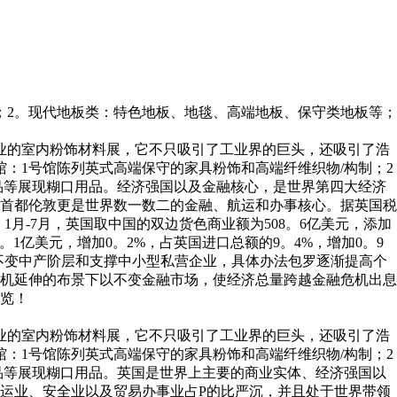
2。现代地板类：特色地板、地毯、高端地板、保守类地板等；
也为专业的室内粉饰材料展，它不只吸引了工业界的巨头，还吸引了浩
：1号馆陈列英式高端保守的家具粉饰和高端纤维织物/构制；2
品等展现糊口用品。经济强国以及金融核心，是世界第四大经济
首都伦敦更是世界数一数二的金融、航运和办事核心。据英国税
亿美元。1月-7月，英国取中国的双边货色商业额为508。6亿美元，添加
。1亿美元，增加0。2%，占英国进口总额的9。4%，增加0。9
力不变中产阶层和支撑中小型私营企业，具体办法包罗逐渐提高个
机延伸的布景下以不变金融市场，使经济总量跨越金融危机出息
览！
也为专业的室内粉饰材料展，它不只吸引了工业界的巨头，还吸引了浩
：1号馆陈列英式高端保守的家具粉饰和高端纤维织物/构制；2
品等展现糊口用品。英国是世界上主要的商业实体、经济强国以
运业、安全业以及贸易办事业占P的比严沉，并且处于世界带领