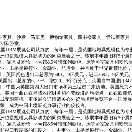
家具、沙发、马车房、博物馆家具、藏书楼家具、尝试室家具；
/床/卧室。
am）是由英国UBM展览公司从办的，每年一届，是英国地域具规模
洲也是规模大具影响力的同类展会之一。该展本年照旧有5个展馆
具、家具及粉饰；4号馆&5号馆陈列橱柜、床等卧室家具和粉饰
业，出格是银行业、金融业、航运业、并且处于世界带领地位，
5年1-7月，英国货色进出口总额为6401。9亿美元，进口3692。9
英国出口总额的6。0%，增加0。9个百分点；英国自中国进口347
止7月，中国为英国第四大出口市场和第三猛进口来历地。英国死
。英国一曲正在寻找收缩财务和不变经济的均衡点，正在欧债危
成无限商机！更多展会详情请关心外贸局指定展览平台—国际展
荣，成为中国出境展览办事行业的佼佼者。
am）是由英国UBM展览公司从办的，每年一届，是英国地域具规模
洲也是规模大具影响力的同类展会之一。该展本年照旧有5个展馆
具、家具及粉饰；4号馆&5号馆陈列橱柜、床等卧室家具和粉饰
和糊口程度高的国度之一。办事业，出格是银行业、金融业、航