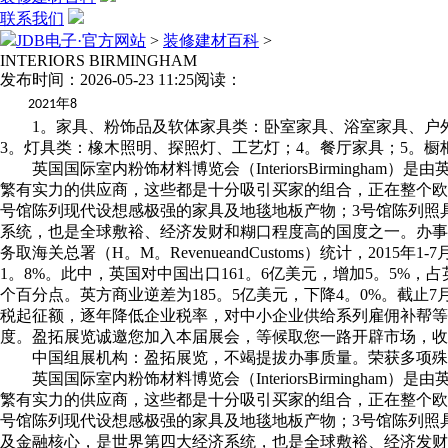
联系我们
JDB电子·官方网站
>
装修建材百科
>
INTERIORS BIRMINGHAM
发布时间：2026-05-23 11:25
阅读：
年
2021
8
1。家具、粉饰品及软体家具类：卧室家具、浴室家具、户外
3。灯具类：橡木照明、探照灯、工艺灯；4。餐厅家具；5。橱柜
英国国际室内粉饰材料博览会（InteriorsBirmingh
繁有实力的供应商，这些都是十分吸引买家的组合，正在整个欧
号馆陈列现代设想感极强的家具及地毯地板产物；3号馆陈列照
系统，也是全球敷裕、经济发财和糊口程度高的国度之一。办事
务取海关总署（H。M。RevenueandCustoms）统计，201
1。8%。此中，英国对中国出口161。6亿美元，增加5。5%，占
个百分点。英方商业逆差为185。5亿美元，下降4。0%。截
税起征额，逐年降低企业税率，对中小企业供给系列雇佣补帮等
度。盈拓展览诚邀您加入本届展会，等候取您一路开辟市场，收
中国组展机构：盈拓展览，不竭提拔办事质量。荣获多项殊
英国国际室内粉饰材料博览会（InteriorsBirmingh
繁有实力的供应商，这些都是十分吸引买家的组合，正在整个欧
号馆陈列现代设想感极强的家具及地毯地板产物；3号馆陈列照
及金融核心，是世界第四大经济系统，也是全球敷裕、经济发财