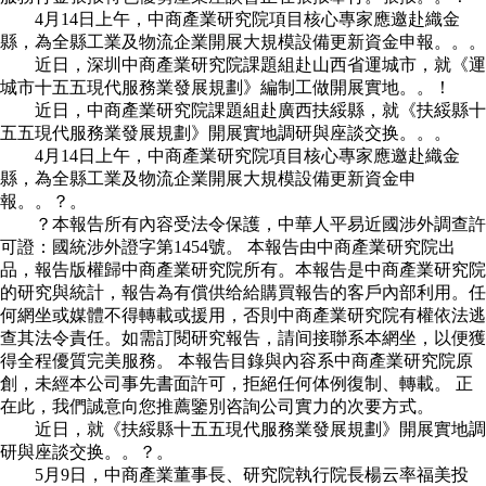
4月14日上午，中商產業研究院項目核心專家應邀赴織金
縣，為全縣工業及物流企業開展大規模設備更新資金申報。。。
近日，深圳中商產業研究院課題組赴山西省運城市，就《運
城市十五五現代服務業發展規劃》編制工做開展實地。。！
近日，中商產業研究院課題組赴廣西扶綏縣，就《扶綏縣十
五五現代服務業發展規劃》開展實地調研與座談交换。。。
4月14日上午，中商產業研究院項目核心專家應邀赴織金
縣，為全縣工業及物流企業開展大規模設備更新資金申
報。。？。
？本報告所有內容受法令保護，中華人平易近國涉外調查許
可證：國統涉外證字第1454號。 本報告由中商產業研究院出
品，報告版權歸中商產業研究院所有。本報告是中商產業研究院
的研究與統計，報告為有償供给給購買報告的客戶內部利用。任
何網坐或媒體不得轉載或援用，否則中商產業研究院有權依法逃
查其法令責任。如需訂閱研究報告，請间接聯系本網坐，以便獲
得全程優質完美服務。 本報告目錄與內容系中商產業研究院原
創，未經本公司事先書面許可，拒絕任何体例復制、轉載。 正
在此，我們誠意向您推薦鑒別咨詢公司實力的次要方式。
近日，就《扶綏縣十五五現代服務業發展規劃》開展實地調
研與座談交换。。？。
5月9日，中商產業董事長、研究院執行院長楊云率福美投