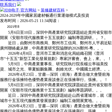
联系我们
JDB电子·官方网站
>
装修建材百科
>
2024-2029年中國家居建材畅通行業運做模式及投資
发布时间：2026-05-21 11:34
阅读：
年
2021
8
5月6日至10日，深圳中商產業研究院課題組赴貴州省安順市
開展《安順市現代服務業十五五規劃》編制專題調研。。？。
近日，由鄭州市商務局、鄭州市工信局、鄭州市人平易近駐
廣州聯絡處从辦，中商產業研究院協辦的2026鄭州-粵。。。
2026年4月8日，普洱市工業和消息化局組織召開《普洱
市“十五五”新型工業化發展規劃》專家評審會。會上，來。。！
5月9日，中商產業董事長、研究院執行院長楊云率福美投
資、城市之光、華夏鯤鵬集團、創維光伏、中國國土經濟。。。
2026年4月23日，甘肅—深圳（前海）產業合做大會暨前海
服務行金張掖特色優勢產業座談會正在張掖舉行。張掖。。！
5月6日至10日，深圳中商產業研究院課題組赴貴州省安順市
開展《安順市現代服務業十五五規劃》編制專題調研。。。
近日，深圳中商產業研究院課題組赴山西省運城市，就《運
城市十五五現代服務業發展規劃》編制工做開展實地。。。
2026年4月23日，甘肅—深圳（前海）產業合做大會暨前海
服務行金張掖特色優勢產業座談會正在張掖舉行。張掖。。！