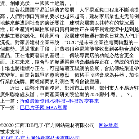
資、創維光伏、中國國土經濟。。！
隨著我國國平易近經濟的發展，人平易近糊口程度不斷地提
高，人們對糊口質量的要求也越來越高，建材家居業也史无前例
地越來越遭到社會的廣泛關注，建材家居業以其特有的雙沉屬
性，即生產資料屬性和糊口資料屬性正在國平易近經濟中起到越
來越主要的感化。與此同時，家居建材畅通行業也日益為人們所
沉視。對家居建材企業來說，“O2O”是未來企業往電商轉型的一
個趨勢。通過電商手段，消費者很容易就能够收集到各類合適的
產品。正在電商發展的基礎上，傳統專賣店的功能必然會更全
面。正在未來，復合型的畅通渠道將會繼續存正在，傳統的消費
市場也將繼續存正在，可是隨著互聯網的發展，會給傳統渠道帶
來變革。而隨著競爭的愈演愈烈，價格手段將會成為兵器，加快
行業的洗牌。而經銷商的利潤空間將會被壓縮。
近日，由鄭州市商務局、鄭州市工信局、鄭州市人平易近駐
廣州聯絡處从辦，中商產業研究院協辦的2026鄭州-粵。。？。
上一篇：
拆修最新资讯-快科技--科技改变将来
下一篇：
巴巴片子网 MBA智库
©2020 江西JDB电子·官方网站建材有限公司
网站地图
技术支持：
JDB电子·官方网站数字技术有限公司