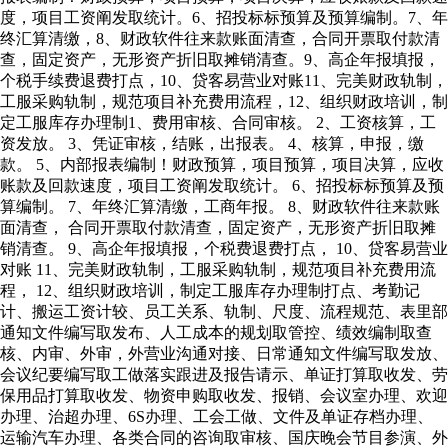
度，项目工资阐发取统计。6、招投标标预算及预算编制。7、年
终汇算清缴，8、财政软件往来款账面清查，合同开票取付款清
查，固定资产，无形资产折旧取摊销清查。9、高企年报填报，
个税手续费退费打点，10、贷客易营业对账11、完美财政轨制，
工服采购轨制，规范项目补充费用流程，12、组织财政培训，制
定工服库存办理制1、费用审核、合同审核。 2、工资核算，工
资发放。 3、凭证审核，结账，出报表。 4、核算，申报，缴
款。 5、内部报表编制！财政预算，项目预算，项目决算，应收
账款及回款速度，项目工资阐发取统计。 6、招投标标预算及预
算编制。 7、年终汇算清缴，工商年报。 8、财政软件往来款账
面清查， 合同开票取付款清查，固定资产，无形资产折旧取摊
销清查。 9、高企年报填报，个税费退费打点， 10、贷客易营业
对账 11、完美财政轨制，工服采购轨制，规范项目补充费用流
程， 12、组织财政培训，制定工服库存办理制打点、考勤记
计、搬运工资计较、员工关系、轨制、尺度、流程规范、表里部
通知文件编写取发布、人工成本的规划取管控、绩效编制取查
核、内审、外审，外营业沟通对接、日常通知文件编写取发放、
会议纪要编写取工做落实跟进及报告请示、单证打算取收发、劳
保用品打算取收发、物资申购取收发、报销、会议室办理、欢迎
办理、治超办理、6S办理、工会工做、文件及单证存档办理、
运输汽车办理、各类合同的咨询取审核、国庆晚会节目参演、外