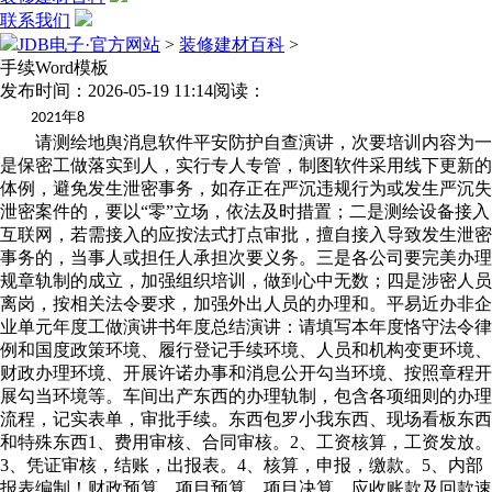
联系我们
JDB电子·官方网站
>
装修建材百科
>
手续Word模板
发布时间：2026-05-19 11:14
阅读：
年
2021
8
请测绘地舆消息软件平安防护自查演讲，次要培训内容为一
是保密工做落实到人，实行专人专管，制图软件采用线下更新的
体例，避免发生泄密事务，如存正在严沉违规行为或发生严沉失
泄密案件的，要以“零”立场，依法及时措置；二是测绘设备接入
互联网，若需接入的应按法式打点审批，擅自接入导致发生泄密
事务的，当事人或担任人承担次要义务。三是各公司要完美办理
规章轨制的成立，加强组织培训，做到心中无数；四是涉密人员
离岗，按相关法令要求，加强外出人员的办理和。平易近办非企
业单元年度工做演讲书年度总结演讲：请填写本年度恪守法令律
例和国度政策环境、履行登记手续环境、人员和机构变更环境、
财政办理环境、开展许诺办事和消息公开勾当环境、按照章程开
展勾当环境等。车间出产东西的办理轨制，包含各项细则的办理
流程，记实表单，审批手续。东西包罗小我东西、现场看板东西
和特殊东西1、费用审核、合同审核。2、工资核算，工资发放。
3、凭证审核，结账，出报表。4、核算，申报，缴款。5、内部
报表编制！财政预算，项目预算，项目决算，应收账款及回款速