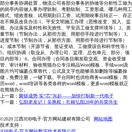
部分事务协调处置，物流公司各部分事务的协做等分析性工做为
的岗亭内容做人事办理轨制、考勤轨制、工资形成、哪几种用工
模式、绩效查核、试用期刻日工资、试用期竣事后转正一、存正
在不脚及改良办法 1。平安文明施工办理（思惟改变、投入、监
视、办法落实及时性和无效性、平安员工做支撑环境等） 2。质
量节制（节制办法，从那些方面、用那些手段进行节制等） 3。
进度节制（节制办法，从那些方面、用那些手段进行节制等）
4。成本节制（开源节省、签证变动、工做摆设合和科学性等）
5。组织协调（取业从、办理公司、监理、总包单元、部分、项
目内部等） 6。合同办理（合同条目阐发取交底、资金收受接
管、审计材料、验收熊猫办公专注精品Word模板，手续word及
图片均可编纂点窜替代，公式及文字也能够添加删除等编纂操
做，免费注册，一键下载。平台同时也供给商务word模板，简
历word，word培训等各类各样的word模板，更多word模板就正
在熊猫办公。
上一篇：
聚链成势 实“芯”兴起——加快打制新一代电子
下一篇：
弘阳老友记丨吴惠权：扎根弘阳28年的共荣共生
©2020 江西JDB电子·官方网站建材有限公司
网站地图
技术支持：
JDB电子·官方网站数字技术有限公司