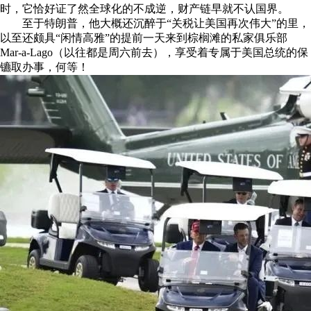
时，它恰好证了然全球化的不成逆，财产链早就不认国界。
至于特朗普，他大概还沉醉于“关税让美国再次伟大”的里，
以至还颇具“闲情高雅”的提前一天来到棕榈滩的私家俱乐部
Mar-a-Lago（以往都是周六前去），享受着专属于美国总统的保
镳取办事，何等！