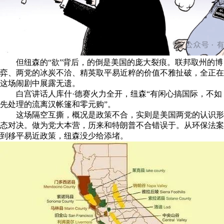
但纽森的“欲”背后，的倒是美国的庞大裂痕。联邦取州的博
弈、两党的冰炭不洽、精英取平易近粹的价值不雅扯破，全正在
这场闹剧中展露无遗。
白宫讲话人库什·德赛火力全开，纽森“有闲心搞国际，不如
先处理的流离汉帐篷和零元购”。
这场隔空互撕，概况是政策不合，实则是美国两党的认识形
态对决。做为党大本营，历来和特朗普不合错误于。从环保法案
到移平易近政策，纽森没少给添堵。