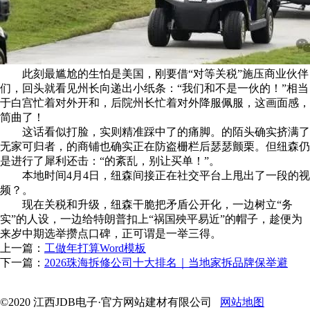
此刻最尴尬的生怕是美国，刚要借“对等关税”施压商业伙伴
们，回头就看见州长向递出小纸条：“我们和不是一伙的！”相当
于白宫忙着对外开和，后院州长忙着对外降服佩服，这画面感，
简曲了！
这话看似打脸，实则精准踩中了的痛脚。的陌头确实挤满了
无家可归者，的商铺也确实正在防盗栅栏后瑟瑟颤栗。但纽森仍
是进行了犀利还击：“的紊乱，别让买单！”。
本地时间4月4日，纽森间接正在社交平台上甩出了一段的视
频？。
现在关税和升级，纽森干脆把矛盾公开化，一边树立“务
实”的人设，一边给特朗普扣上“祸国殃平易近”的帽子，趁便为
来岁中期选举攒点口碑，正可谓是一举三得。
上一篇：
工做年打算Word模板
下一篇：
2026珠海拆修公司十大排名｜当地家拆品牌保举避
©2020 江西JDB电子·官方网站建材有限公司
网站地图