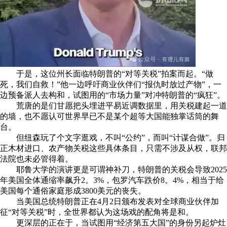
于是，这位州长面临特朗普的“对等关税”拍案而起。“做
死，我们自救！”他一边呼吁商业伙伴们“报仇时放过产物”，一
边预备派人去构和，试图用的“市场力量”对冲特朗普的“疯狂”。
荒唐的是们甘愿把头埋进平易近调数据里，用关税建起一道
的墙，也不愿认可世界早已不是某个超等大国能独掌话筒的舞
台。
但纽森玩了个文字逛戏，不叫“公约”，而叫“计谋合做”。归
正木材进口、农产物关税这些具体条目，只需不涉及从权，联邦
法院也未必管得着。
耶鲁大学的演讲更是可谓神补刀，特朗普的关税会导致2025
年美国全体通缩率飙升2。3%，包罗汽车跌价8。4%，相当于给
美国每个通俗家庭形成3800美元的丧失。
当美国总统特朗普正在4月2日颁布发表对全球商业伙伴加
征“对等关税”时，全世界都认为这场戏的配角将是和。
更深层的正在于，当试图用“经济第五大国”的身份另起炉灶