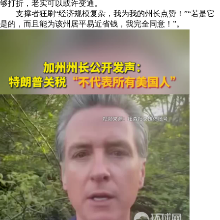
够打折，老实可以或许变通。
支撑者狂刷“经济规模复杂，我为我的州长点赞！”“若是它
是的，而且能为该州居平易近省钱，我完全同意！”。