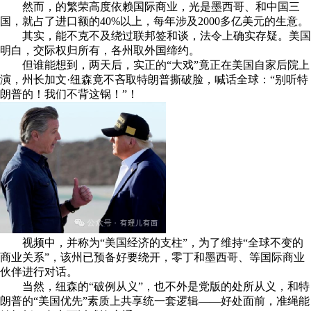
然而，的繁荣高度依赖国际商业，光是墨西哥、和中国三
国，就占了进口额的40%以上，每年涉及2000多亿美元的生意。
其实，能不克不及绕过联邦签和谈，法令上确实存疑。美国
明白，交际权归所有，各州取外国缔约。
但谁能想到，两天后，实正的“大戏”竟正在美国自家后院上
演，州长加文·纽森竟不吝取特朗普撕破脸，喊话全球：“别听特
朗普的！我们不背这锅！”！
视频中，并称为“美国经济的支柱”，为了维持“全球不变的
商业关系”，该州已预备好要绕开，零丁和墨西哥、等国际商业
伙伴进行对话。
当然，纽森的“破例从义”，也不外是党版的处所从义，和特
朗普的“美国优先”素质上共享统一套逻辑——好处面前，准绳能