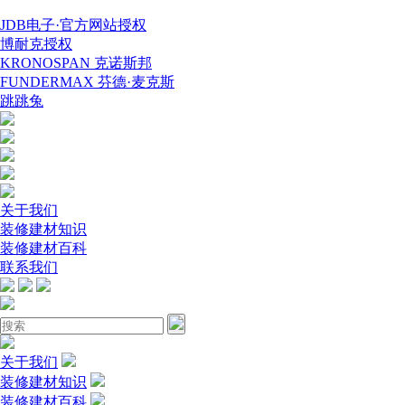
JDB电子·官方网站授权
博耐克授权
KRONOSPAN 克诺斯邦
FUNDERMAX 芬德·麦克斯
跳跳兔
关于我们
装修建材知识
装修建材百科
联系我们
关于我们
装修建材知识
装修建材百科