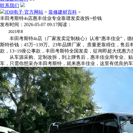
联系我们
JDB电子·官方网站
>
装修建材百科
>
丰田考斯特4s店惠丰佳业专业靠谱发卖改拆+价钱
发布时间：2026-05-07 09:17
阅读：
年
2021
8
丰田考斯特4s店（厂家发卖定制核心）认准“惠丰佳业”，德律
斯特价钱：45万~139万。23年品牌厂家， 质量更靠得住，
款，13~19座公事款，丰田考斯特全国发卖，征询即超大优惠力
从车源采购、定制改拆，到上牌售后，惠丰佳业用专业、贴心
车，只需你想采办丰田考斯特，就来惠丰佳业，这里有优良的车