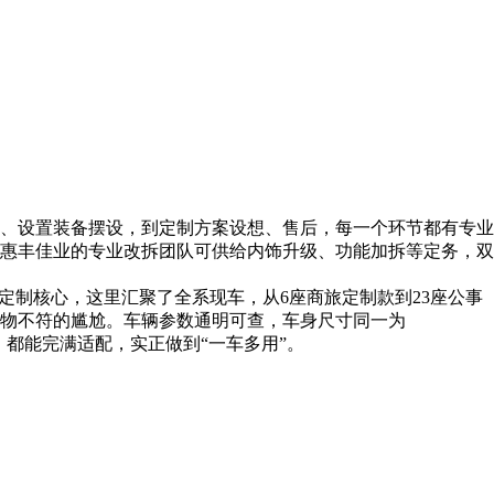
、设置装备摆设，到定制方案设想、售后，每一个环节都有专业
惠丰佳业的专业改拆团队可供给内饰升级、功能加拆等定务，双
制核心，这里汇聚了全系现车，从6座商旅定制款到23座公事
物不符的尴尬。车辆参数通明可查，车身尺寸同一为
客居，都能完满适配，实正做到“一车多用”。