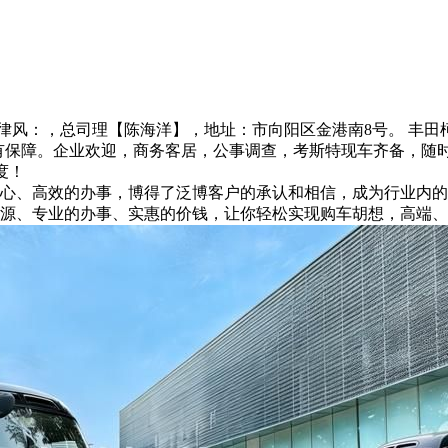
风：，总司理【陈海洋】，地址：市向阳区金港南8号。 丰田柯
售后有保障。企业欢迎，商务客居，公事调查，考斯特现车齐备，随时
度！
、高效的办事，博得了泛博客户的承认和相信，成为行业内的
源、专业的办事、实惠的价钱，让你轻松实现购车胡想，高端、