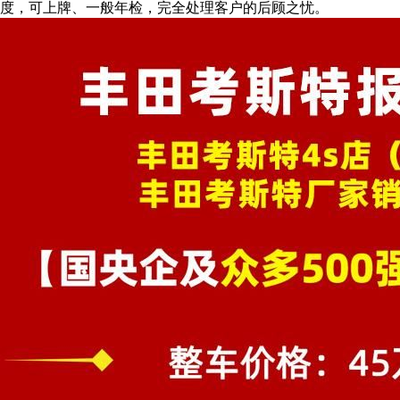
度，可上牌、一般年检，完全处理客户的后顾之忧。