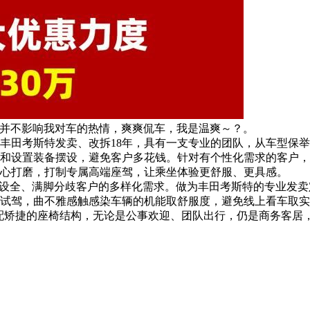
这并不影响我对车的热情，爽爽侃车，我是温爽～？。
田考斯特发卖、改拆18年，具有一支专业的团队，从车型保举
和设置装备摆设，避免客户多花钱。针对有个性化需求的客户，
心打磨，打制专属高端座驾，让乘坐体验更舒服、更具感。
全、满脚分歧客户的多样化需求。做为丰田考斯特的专业发卖定
试驾，曲不雅感触感染车辆的机能取舒服度，避免线上看车取实
的车内空间的搭配矫捷的座椅结构，无论是公事欢迎、团队出行，仍是商务