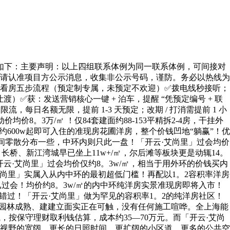
发生的水、电、煤等能源耗损，被称为公共能耗，由此所发生的费用为公共能花费。俗称“卖楼花”，即正在房地产尚未建成以前，房地产的经销商正在取得受买人必然数量的定金后，将期房出售给受买人。是指房地产开辟企业按外资工做从管部分的，通过实行地盘批租形式，报打算从管部分列入正式项目打算，建成后用于向境内境外出售的室第、贸易用房及其它建建物。是指房地产开辟企业通过实行地盘利用权出让形式，颠末从管部分审批，建成后用于正在国内范畴（目前不包罗出格行政区、澳门和）出售的室第、贸易用房及其它建建物。是指这一项目标具体建建形成，譬如一个项目一共由几栋楼宇构成，每栋楼宇的利用性质是什么，单栋楼宇的地上有几层，地下有几层，每一层的具体用处是什么。是指正在多层、高层楼房中的一种室第建建形式；凡是每层楼面只要一个楼梯，住户由楼梯平台间接进入分户门，一般多层室第每个楼梯能够放置24到28户。所以每个楼梯的节制面积又称为一个栖身单位。是指衡宇的最上一层，四面外墙的高度一般不低于下式楼层外墙的高度，以内部房间操纵部门屋架空间形成的非正式层。是SOHO（居家办公）室第不雅念的一种延长，它属于室第，但同时又融入写字楼的诸多硬件设备，特别是收集功能的发财，使栖身者正在栖身同时又能处置贸易勾当的室第形式。是指正在郊区或风光区建制的供住宿休养用的花圃室第。此中三户或三户以上连体的别墅为连栋别墅，二户连体的别墅为双拼别墅，单楼独栋的则为独栋别墅。准确的译法该当为城区室第，是从欧洲舶来的，其原始意义是指正在城区衡宇。目前是指建于城郊，高绿化率，室第功能齐备的景不雅型联排别墅。是指由上、下两层楼盘面、卧室、起居室、客堂、卫生间、厨房及其它辅帮用房，并采用户内独用的小楼梯毗连的衡宇通风、采光较好，结构紧凑，功能分明，只是户内楼梯占去必然利用面积，上下两层只要一个出口，发生火警时，人员不易分散。是由建建师创制设想的一种经济型衡宇，是正在层高的一层楼中增建一个夹层，从而构成上下两层的楼盘房。现实层高要大大低于跃层式室第。复式室第基层供起居、餐饮、洗浴用，上层供歇息、储藏用，户内设多处入墙式壁柜和楼梯。是目前国际上最风行、运营结果最佳的零售百货模式，它具有四大特征：性的公共休闲广场、强烈吸惹人气；性的对交际通设想，广纳周边人气，相对闭合的内部通道回，充实操纵无效人流，购物取休闲良性互动，构成惊人的贸易效应。只是预付款的一部门，起不到债务的感化，正在开辟商违约不签定合同的环境下，无法获得双倍的返还。只是预付款的一部门，起不到债务的感化，正在开辟商违约不签定合同的环境下，无法获得双倍的返还。《商品房预售许可证》是市、县、人平易近房地产办理部分向房地产开辟公司颁布的一项证书，用以证明列入证书范畴内的正正在扶植中的衡宇曾经能够事后出售给承购人。契税是指衡宇所有权发生变动时，就当事人所订契约按房价的必然比例向产权承受人征收的一次性税收。它是对房地产权变更征收的一种特地税种。（买卖手续费经济合用房减半）公共维修基金是指室第楼房的公共部位和共用设备、设备的维护基金。商品房的公共维修基金由购房人正在购房时交纳，比例为购房款的2%。印花税是对经济勾当和经济交往中书立、领受凭证征收的一种税。它是一种兼有行为性质的凭证税，具有征收面广、税负轻、由纳税人自行采办并粘贴印花税票完成纳税权利等特点。未成年人能够做为人打点《房地产证》，但打点时须提交其监护关系证明和监护人身份证明，并正在《房地产证》上备注其监护人姓名。因为未成年报酬没有平易近事行为能力或平易近事行为能力的人，因而正在处分该房地产时必需合适相关法令。审核后购销合统一份、收件收条、产权申请登记表、产权登记发证审批表、衡宇所有权环境查询拜访表、丈量后的正式图纸。指对未经登记机关确认其房地产，领取房地产证书的地盘利用权及建建物、附着物的所有权进行的登记。即房地产产权登记，它是国度为健全法制，加强城镇房地产办理，依法确认房地产产权的手续。城市房地产权属都必需向房地产所正在地的房地产办理机关申请登记。经审查确认产权后，由房地产办理机关发给《房地产产权证》。产权登记是房地产办理的，只要通过产权登记，才能对各类房地产权失实施无效的办理。房地产登记是以一地盘为单元进行登记的。所谓一地盘，是指以权属界线构成的封锁地块。一地盘存正在两个或两个以上人的，大家别离对该地盘上的建建物、附着物的所有权和具有的地盘利用权份额申请登记。申请房地产登记，申请人能够委托他人代办署理。由代办署理人打点申请登记的，应向登记机关提交申请人的委托书。境外申请人的委托书应按颠末公证或认证。确权就是房地产登记机关对房地产简直认。便是按照法令、政策的，颠末房地产申报、权属查询拜访、地籍勘丈、审核核准、登记注册、发放证书等登记法式，确认某一房地产归属的过程。衡宇期权让渡是指购房者正在取房地产开辟企业签定了预购商品房合同之后，正在商品房尚未完工交付利用之前，因为购房者一方缘由，如对衡宇需求的改变或是居心炒做，把本来因签定购房合同而获得的让渡给他人。衡宇期权让渡，有的处所将其称为“楼花”让渡或“炒楼花”。是指具有地盘利用权及地盘上建建物、附着物所有权的天然人、法人和其他组织，通过买卖、互换、赠取将房地产转移给他人的法令行为。房地产让渡时，让渡人对同地盘上的道绿地、休闲憩地、空间余地、电梯、楼梯、连廊、露台或者其他公用设备所具有的权益同时转移。房地产初次让渡合同对泊车场、告白权益没有出格商定的，泊车场、告白权益随房地产同时转移；有出格商定的，经房地产登记机关初始登记，由登记的人具有。指债权人或第三人（典质人）以其具有的房地产做为物向债务人（或押权人）供给债权履行的行为。房地产按揭于房地产典质的一种形式。按照《中华人平易近法律王法公法》的，已典质的房地产能够让渡，但应由典质人、让渡人和受让人三方签定相关的公证书，即签定将原典质转移给新的受让方的和谈；典质人未通知典质权人或者未奉告受让人的，让渡行为无效。以房地产做为典质物向银行贷款，必然要到房地产登记部分打点典质登记手续。按照《中华人平易近法律王法公法》的，典质合同自登记之日起生效，所以，只要打点了典质登记，典质合同才有法令效力。贷款刻日正在1年内（含1年）的，实行到期本息一次性了债的还款体例。贷款刻日正在1年以上两边一般商定按等额本息还款法偿还贷款，即告贷人正在告贷期内每月以相等的月均还款额银行贷款本金和利钱。按照人平易近银行的，贷款期间如遇国度调整利率，贷款刻日正在1年以内（含1年）的，实行合同利率，不分段计较；对一年期以上贷款，于下一年1月1日起头，按响应刻日档次利率施行新利率。告贷人正在提前偿还贷款时，应提前10个工做日向贷款人提出版面申请，经贷款审核同意，贷款人可提前部门还本或提前了债全数贷款本息，提前了债的部门正在当前刻日不再计息，此前已计收贷款利钱不做调整。按揭是英语“Mongase”（典质）一词的粤语音译，因而，银行按揭的准确名称是购房典质贷款，是购房者以所购衡宇之产权做典质，由银行先行领取房款给成长商，当前购房者按月向银行分期领取本息。即对现有的工贷客户供给以原贷款典质物为的贷款，资金用处限于采办新的住房及家居消费，也就是“本来按揭买下的房子，还款达到必然额度后，能够将其典质出去，获得新的贷款的一种营业形式”。转按揭就是小我住房转按贷款，小我住房转按贷款是指已正在银行打点小我住房贷款的告贷人，向原贷款银行要求耽误贷款刻日或将典质给银行的小我住房出售或让渡给第三人而申请打点小我住房贷款变动告贷刻日、变动告贷人或变动典质物的贷款。购房身份证、户口簿、成婚证原件及复印件（若客户为未婚则供给户口所正在地街办计生委出具的未婚证明原件）；购房人及其配头所正在工做单元出具工资收入证明（若干个别户则供给停业执照及税票）；购房人已首付购房款收条原件及复印件；已取开辟公司签定的购房合同；正在开户行开户的活期存折；贷款申请书、小我住房告贷合同、告贷欠据、委托银行扣收购房还款和谈书、住房典质许诺书。等额